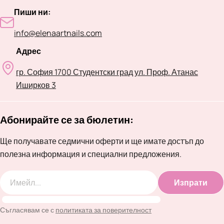
Пиши ни:
info@elenaartnails.com
Адрес
гр. София 1700 Студентски град ул. Проф. Атанас
Иширков 3
Абонирайте се за бюлетин:
Ще получавате седмични оферти и ще имате достъп до
полезна информация и специални предложения.
Изпрати
Имейл
Съгласявам се с
политиката за поверителност