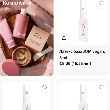
Комплекти
Добави в количката
Латекс база JOIA vegan,
8 ml
Редовна
€8,36
(16,35 лв.)
цена