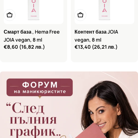
Добави в количката
Добави в количката
Смарт база , Hema Free
Контент база JOIA
JOIA vegan, 8 ml
vegan, 8 ml
Редовна
€8,60
(16,82 лв.)
Редовна
€13,40
(26,21 лв.)
цена
цена