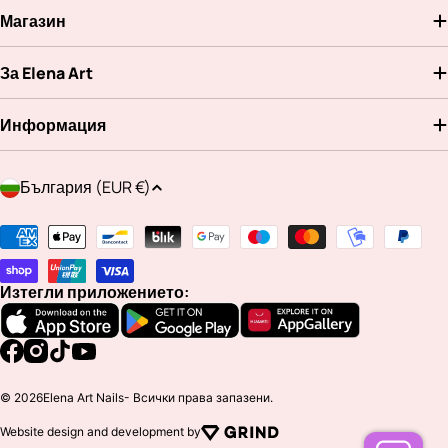
Магазин
За Elena Art
Информация
Д
България (EUR €)
ъ
р
Методи
ж
на
а
плащане
Изтегли приложението:
в
а
/
Facebook
Instagram
TikTok
YouTube
р
© 2026
Elena Art Nails
- Всички права запазени.
е
Website design and development by
г