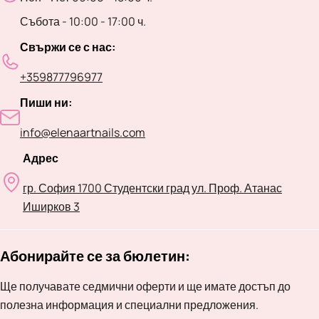
Събота - 10:00 - 17:00 ч.
Свържи се с нас:
+359877796977
Пиши ни:
info@elenaartnails.com
Адрес
гр. София 1700 Студентски град ул. Проф. Атанас
Иширков 3
Абонирайте се за бюлетин:
Ще получавате седмични оферти и ще имате достъп до
полезна информация и специални предложения.