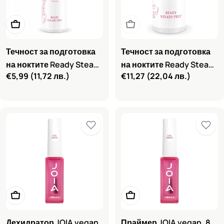
Добави в количката
Очаквайте скоро
Течност за подготовка
Течност за подготовка
на ноктите Ready Steady
на ноктите Ready Steady
Редовна
€5,99
(11,72 лв.)
Редовна
€11,27
(22,04 лв.)
Prep JOIA vegan, 150 ml
Prep JOIA vegan, 500 ml
цена
цена
Добави в количката
Добави в количката
Дехидратор JOIA vegan,
Праймер JOIA vegan, 8