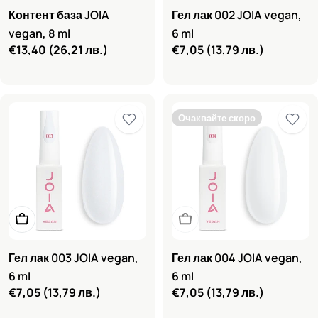
Контент база JOIA
Гел лак 002 JOIA vegan,
vegan, 8 ml
6 ml
Редовна
€13,40
(26,21 лв.)
Редовна
€7,05
(13,79 лв.)
цена
цена
Очаквайте скоро
Добави в количката
Очаквайте скоро
Гел лак 003 JOIA vegan,
Гел лак 004 JOIA vegan,
6 ml
6 ml
Редовна
€7,05
(13,79 лв.)
Редовна
€7,05
(13,79 лв.)
цена
цена