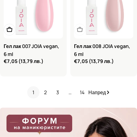
Добави в количката
Очаквайте скоро
Гел лак 007 JOIA vegan,
Гел лак 008 JOIA vegan,
6 ml
6 ml
Редовна
€7,05
(13,79 лв.)
Редовна
€7,05
(13,79 лв.)
цена
цена
1
2
3
…
14
Напред