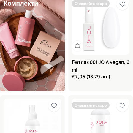
Комплекти
Очаквайте скоро
Очаквайте скоро
Гел лак 001 JOIA vegan, 6
ml
Редовна
€7,05
(13,79 лв.)
цена
Очаквайте скоро