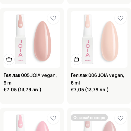
Добави в количката
Добави в количката
Гел лак 005 JOIA vegan,
Гел лак 006 JOIA vegan,
6 ml
6 ml
Редовна
€7,05
(13,79 лв.)
Редовна
€7,05
(13,79 лв.)
цена
цена
Очаквайте скоро