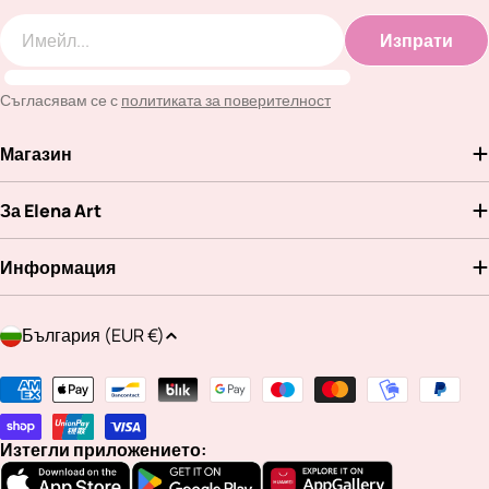
Изпрати
Имейл
Съгласявам се с
политиката за поверителност
Магазин
За Elena Art
Информация
Д
България (EUR €)
ъ
р
Методи
ж
на
а
плащане
Изтегли приложението:
в