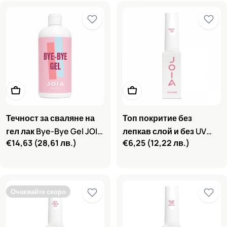
Добави в количката
Добави в количката
Течност за сваляне на
Топ покритие без
гел лак Bye-Bye Gel JOIA
лепкав слой и без UV
Редовна
€14,63
(28,61 лв.)
Редовна
€6,25
(12,22 лв.)
vegan, 500 ml
филтри Smart JOIA
цена
цена
vegan, 8 ml
Очаквайте скоро