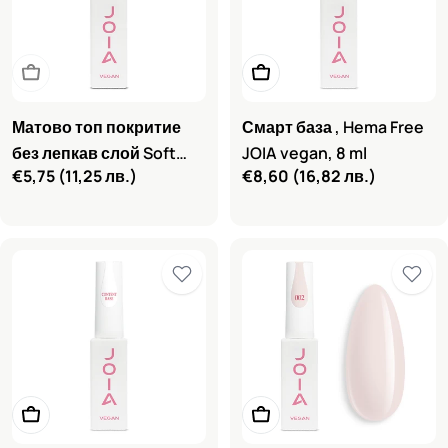
Очаквайте скоро
Добави в количката
Матово топ покритие
Смарт база , Hema Free
без лепкав слой Soft
JOIA vegan, 8 ml
Редовна
€5,75
(11,25 лв.)
Редовна
€8,60
(16,82 лв.)
Touch JOIA vegan, 8 ml
цена
цена
Добави в количката
Добави в количката