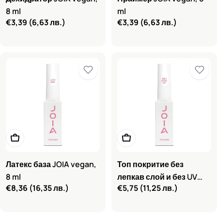
8 ml
ml
Редовна
€3,39
(6,63 лв.)
Редовна
€3,39
(6,63 лв.)
цена
цена
Добави в количката
Добави в количката
Латекс база JOIA vegan,
Топ покритие без
8 ml
лепкав слой и без UV
Редовна
€8,36
(16,35 лв.)
Редовна
€5,75
(11,25 лв.)
филтри Aqua Gloss JOIA
цена
цена
vegan, 8 ml