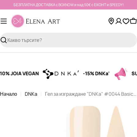
Към
БЕЗПЛАТНА ДОСТАВКА с BOXNOW и над 50€ с ЕКОНТ и SPEEDY!
съдържанието
К
Търсене
% JOIA VEGAN
-15% DNKa'
SUMM
Начало
DNKa
Гел за изграждане "DNKa" #0044 Basic 30 ml