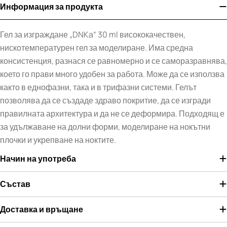
Информация за продукта
Гел за изграждане „DNKa“ 30 ml висококачествен,
нискотемпературен гел за моделиране. Има средна
консистенция, разнася се равномерно и се саморазравнява,
което го прави много удобен за работа. Може да се използва
както в еднофазни, така и в трифазни системи. Гелът
позволява да се създаде здраво покритие, да се изгради
правилната архитектура и да не се деформира. Подходящ е
за удължаване на долни форми, моделиране на нокътни
плочки и укрепване на ноктите.
Начин на употреба
Състав
Доставка и връщане