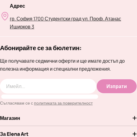
Адрес
гр. София 1700 Студентски град ул. Проф. Атанас
Иширков 3
Абонирайте се за бюлетин:
Ще получавате седмични оферти и ще имате достъп до
полезна информация и специални предложения.
Изпрати
Имейл
Съгласявам се с
политиката за поверителност
Магазин
За Elena Art