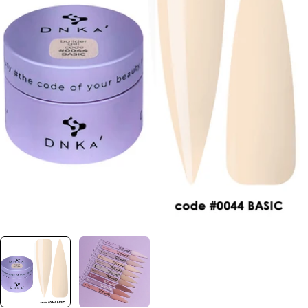
Отвори медия 0 в прозорец