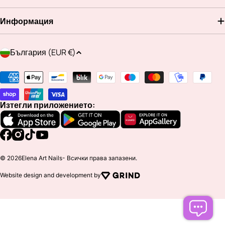
Информация
Д
България (EUR €)
ъ
р
Методи
ж
на
а
плащане
Изтегли приложението:
в
а
/
Facebook
Instagram
TikTok
YouTube
р
© 2026
Elena Art Nails
- Всички права запазени.
е
Website design and development by
г
и
о
н