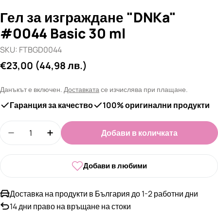
Гел за изграждане "DNKa"
#0044 Basic 30 ml
SKU:
FTBGD0044
Редовна
€23,00
(44,98 лв.)
цена
Данъкът е включен.
Доставката
се изчислява при плащане.
Гаранция за качество
100% оригинални продукти
Количество
Добави в количката
Намали количеството за Гел за изграждане &qu
Увеличи количеството за Гел за изгра
Добави в любими
Доставка на продукти в България до 1-2 работни дни
14 дни право на връщане на стоки