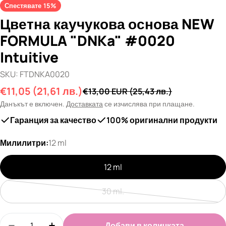
Спестявате
15%
Цветна каучукова основа NEW
FORMULA "DNKa" #0020
Intuitive
SKU:
FTDNKA0020
€11,05
(21,61 лв.)
Промо
Редовна
€13,00 EUR
(25,43 лв.)
цена
цена
Данъкът е включен.
Доставката
се изчислява при плащане.
Гаранция за качество
100% оригинални продукти
Милилитри:
12 ml
12 ml
30 ml.
Очаквайте
скоро
Количество
Добави в количката