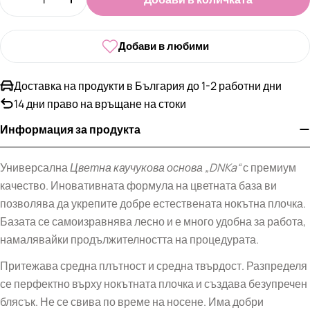
Намали количеството за Цветна каучукова осн
Увеличи количеството за Цветна кауч
Добави в любими
Доставка на продукти в България до 1-2 работни дни
14 дни право на връщане на стоки
Информация за продукта
Универсална
Цветна каучукова основа
„DNKa“
с премиум
качество. Иновативната формула на цветната база ви
позволява да укрепите добре естествената нокътна плочка.
Базата се самоизравнява лесно и е много удобна за работа,
намалявайки продължителността на процедурата.
Притежава средна плътност и средна твърдост. Разпределя
се перфектно върху нокътната плочка и създава безупречен
блясък. Не се свива по време на носене. Има добри