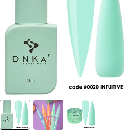
Отвори медия 0 в прозорец