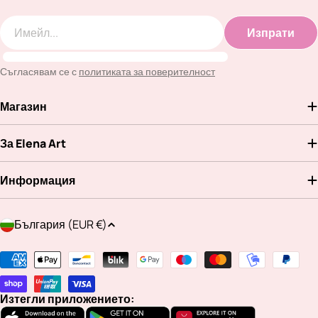
Изпрати
Имейл
Съгласявам се с
политиката за поверителност
Магазин
За Elena Art
Информация
Д
България (EUR €)
ъ
р
Методи
ж
на
а
плащане
Изтегли приложението:
в