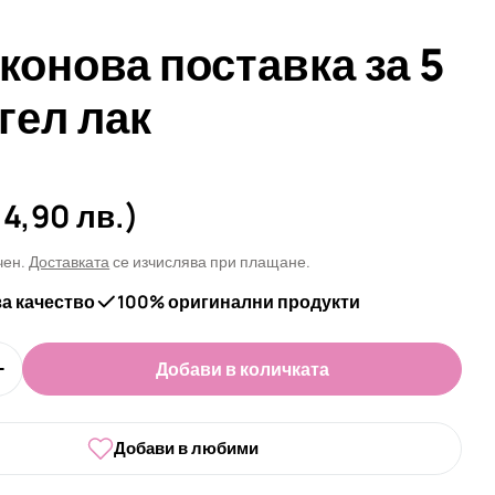
конова поставка за 5
гел лак
а
14,90 лв.)
чен.
Доставката
се изчислява при плащане.
за качество
100% оригинални продукти
Добави в количката
оличеството за Силиконова поставка за 5 броя гел
Увеличи количеството за Силиконова поставка за 
 в прозорец
Добави в любими