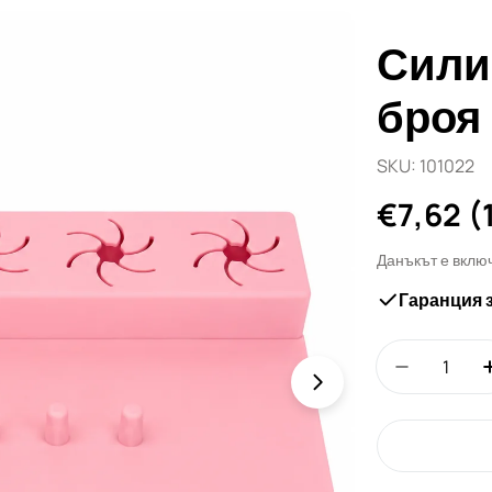
Сили
броя 
SKU:
101022
Редовн
€7,62
(
цена
Данъкът е вклю
Гаранция 
Количество
Намали к
Отвори медия 1