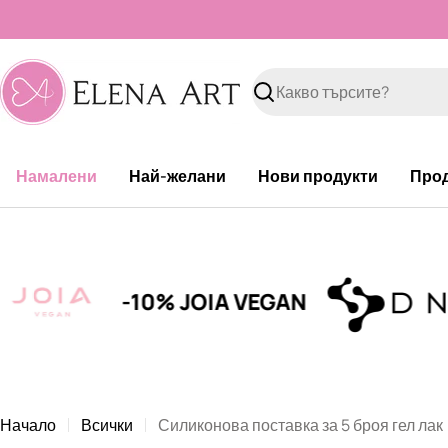
Към
съдържанието
Търсене
Намалени
Най-желани
Нови продукти
Про
-10% JOIA VEGAN
Начало
Всички
Силиконова поставка за 5 броя гел лак