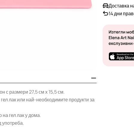
Доставка н
14 дни пра
 с размери 27,5 см х 15,5 см.
я гел лак или най-необходимите продукти за
на гел лак у дома.
д употреба.