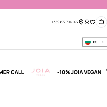
+359 877 796 977
Ко
BG
ALL
-10% JOIA VEGAN