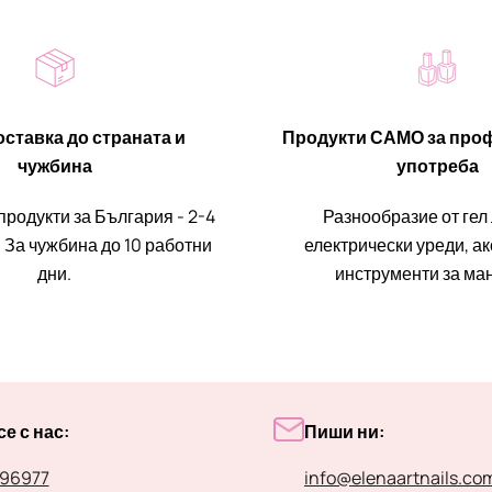
ставка до страната и
Продукти САМО за про
чужбина
употреба
продукти за България - 2-4
Разнообразие от гел
 За чужбина до 10 работни
електрически уреди, а
дни.
инструменти за ма
е с нас:
Пиши ни:
96977
info@elenaartnails.co