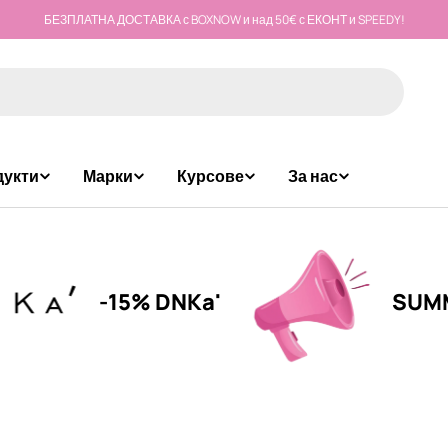
БЕЗПЛАТНА ДОСТАВКА с BOXNOW и над 50€ с ЕКОНТ и SPEEDY!
дукти
Марки
Курсове
За нас
-15% DNKa'
SUMMER C