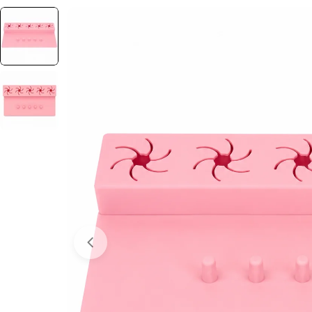
Отвори медия 0 в прозорец