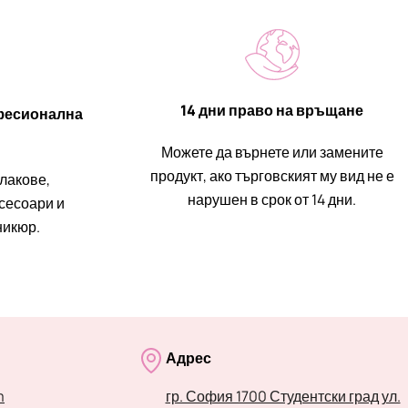
14 дни право на връщане
фесионална
Можете да върнете или замените
продукт, ако търговският му вид не е
 лакове,
нарушен в срок от 14 дни.
ксесоари и
никюр.
Адрес
m
гр. София 1700 Студентски град ул.