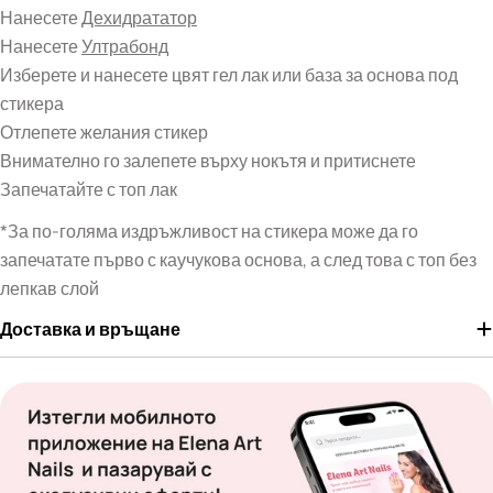
Нанесете
Дехидрататор
Нанесете
Ултрабонд
Изберете и нанесете цвят гел лак или база за основа под
стикера
Отлепете желания стикер
Внимателно го залепете върху нокътя и притиснете
Запечатайте с топ лак
*За по-голяма издръжливост на стикера може да го
запечатате първо с каучукова основа, а след това с топ без
лепкав слой
Доставка и връщане