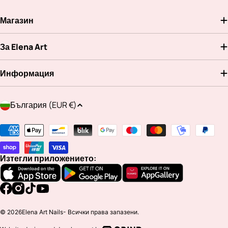
Магазин
За Elena Art
Информация
Д
България (EUR €)
ъ
р
Методи
ж
на
а
плащане
Изтегли приложението:
в
а
/
Facebook
Instagram
TikTok
YouTube
р
© 2026
Elena Art Nails
- Всички права запазени.
е