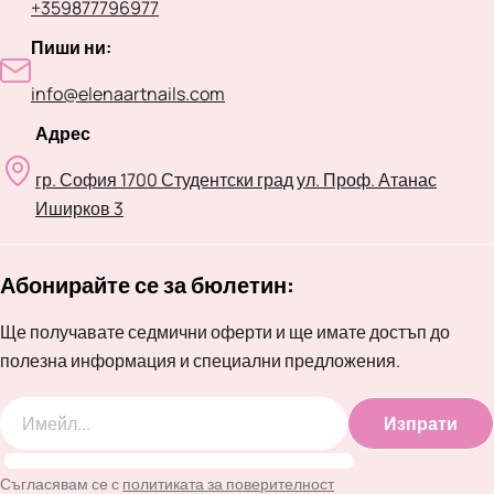
+359877796977
Пиши ни:
info@elenaartnails.com
Адрес
гр. София 1700 Студентски град ул. Проф. Атанас
Иширков 3
Абонирайте се за бюлетин:
Ще получавате седмични оферти и ще имате достъп до
полезна информация и специални предложения.
Изпрати
Имейл
Съгласявам се с
политиката за поверителност