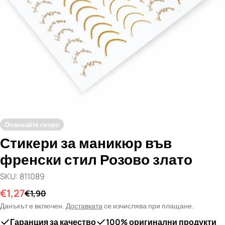
Отвори медия 0 в прозорец
Очаквайте скоро
Стикери за маникюр във
френски стил Розово злато
SKU:
811089
€1,27
Промо
Редовна
€1,90
цена
цена
Данъкът е включен.
Доставката
се изчислява при плащане.
Гаранция за качество
100% оригинални продукти