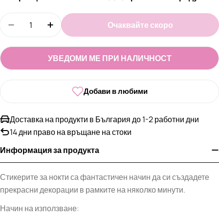
Количество
Очаквайте скоро
Намали количеството за Стикери за маникюр в
Увеличи количеството за Стикери за 
УВЕДОМИ МЕ ПРИ НАЛИЧНОСТ
Добави в любими
Доставка на продукти в България до 1-2 работни дни
14 дни право на връщане на стоки
Информация за продукта
Стикерите за нокти са фантастичен начин да си създадете
прекрасни декорации в рамките на няколко минути.
Начин на използване: