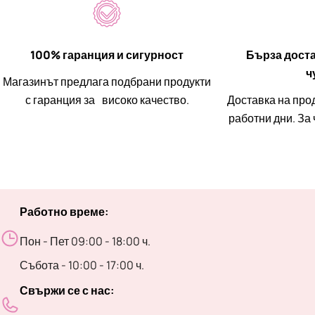
100% гаранция и сигурност
Бърза доста
ч
Магазинът предлага подбрани продукти
с гаранция за високо качество.
Доставка на прод
работни дни. За
Работно време:
Пон - Пет 09:00 - 18:00 ч.
Събота - 10:00 - 17:00 ч.
Свържи се с нас: