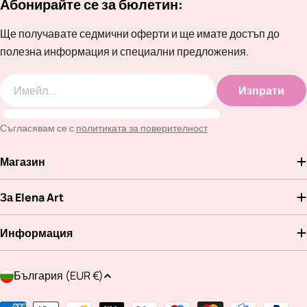
Абонирайте се за бюлетин:
Ще получавате седмични оферти и ще имате достъп до
полезна информация и специални предложения.
Изпрати
Имейл
Съгласявам се с
политиката за поверителност
Магазин
За Elena Art
Информация
Д
България (EUR €)
ъ