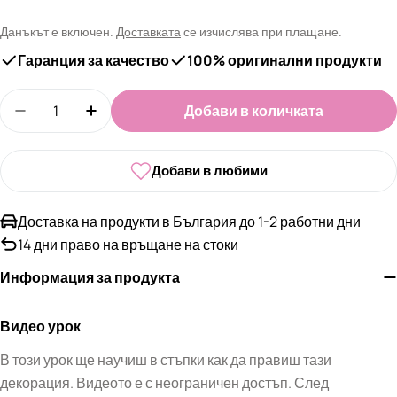
цена
Данъкът е включен.
Доставката
се изчислява при плащане.
Гаранция за качество
100% оригинални продукти
Количество
Добави в количката
Намали количеството за Видео урок - Светещи
Увеличи количеството за Видео урок 
Добави в любими
Доставка на продукти в България до 1-2 работни дни
14 дни право на връщане на стоки
Информация за продукта
Видео урок
В този урок ще научиш в стъпки как да правиш тази
декорация. Видеото е с неограничен достъп. След