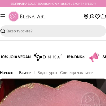
Към
БЕЗПЛАТНА ДОСТАВКА с BOXNOW и над 50€ с ЕКОНТ и SPEEDY!
съдържанието
К
Търсене
% JOIA VEGAN
-15% DNKa'
SUMM
Начало
Всички
Видео урок - Светещи лампички