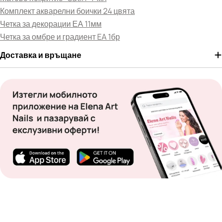
Комплект акварелни боички 24 цвята
Четка за декорации ЕА 11мм
Четка за омбре и градиент EA 1бр
Доставка и връщане