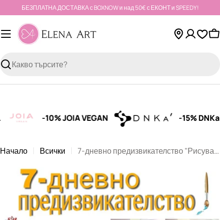
Към
БЕЗПЛАТНА ДОСТАВКА с BOXNOW и над 50€ с ЕКОНТ и SPEEDY!
съдържанието
К
Търсене
-10% JOIA VEGAN
-15% DNKa'
Начало
Всички
7-дневно предизвикателство "Рисувай с Elena Art"