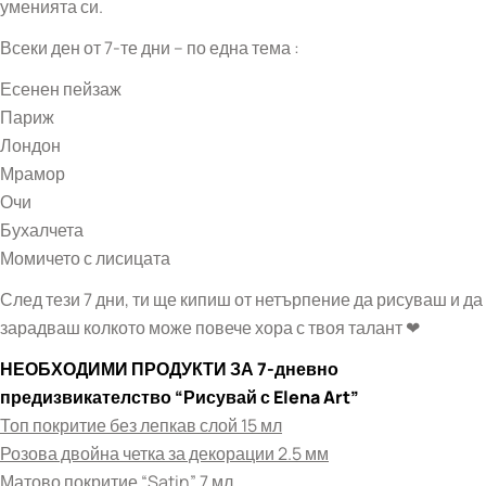
уменията си.
Всеки ден от 7-те дни – по една тема :
Есенен пейзаж
Париж
Лондон
Мрамор
Очи
Бухалчета
Момичето с лисицата
След тези 7 дни, ти ще кипиш от нетърпение да рисуваш и да
зарадваш колкото може повече хора с твоя талант ❤
НЕОБХОДИМИ ПРОДУКТИ ЗА 7-дневно
предизвикателство “Рисувай с Elena Art”
Топ покритие без лепкав слой 15 мл
Розова двойна четка за декорации 2.5 мм
Матово покритие “Satin” 7 мл