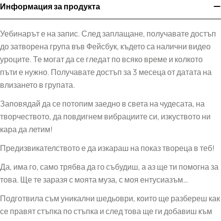
Информация за продукта
Уебинарът е на запис. След заплащане, получавате достъп
до затворена група във Фейсбук, където са налични видео
уроците. Те могат да се гледат по всяко време и колкото
пъти е нужно. Получавате достъп за 3 месеца от датата на
влизането в групата.
Заповядай да се потопим заедно в света на чудесата, на
творчеството, да повдигнем вибрациите си, изкуството ни
кара да летим!
Предизвикателството е да изкараш на показ твореца в теб!
Да, има го, само трябва да го събудиш, а аз ще ти помогна за
това. Ще те заразя с моята муза, с моя ентусиазъм…
Подготвила съм уникални шедьоври, които ще разбереш как
се правят стъпка по стъпка и след това ще ги добавиш към