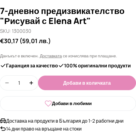
7-дневно предизвикателство
"Рисувай с Elena Art"
SKU:
1300030
Редовна
€30,17
(59,01 лв.)
цена
Данъкът е включен.
Доставката
се изчислява при плащане.
Гаранция за качество
100% оригинални продукти
Количество
Добави в количката
Намали количеството за 7-дневно предизвикате
Увеличи количеството за 7-дневно пре
Добави в любими
Доставка на продукти в България до 1-2 работни дни
14 дни право на връщане на стоки