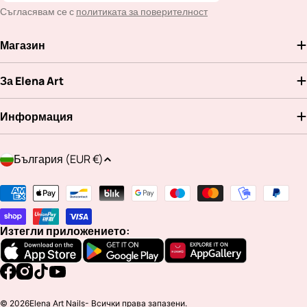
Съгласявам се с
политиката за поверителност
Магазин
За Elena Art
Информация
Д
България (EUR €)
ъ
р
Методи
ж
на
а
плащане
Изтегли приложението:
в
а
/
Facebook
Instagram
TikTok
YouTube
р
© 2026
Elena Art Nails
- Всички права запазени.