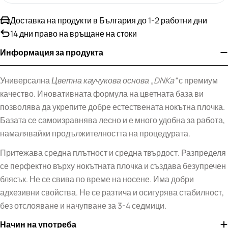
Доставка на продукти в България до 1-2 работни дни
14 дни право на връщане на стоки
Информация за продукта
Универсална
Цветна каучукова основа
„DNKa“
с премиум
качество. Иновативната формула на цветната база ви
позволява да укрепите добре естествената нокътна плочка.
Базата се самоизравнява лесно и е много удобна за работа,
намалявайки продължителността на процедурата.
Притежава средна плътност и средна твърдост. Разпределя
се перфектно върху нокътната плочка и създава безупречен
блясък. Не се свива по време на носене. Има добри
адхезивни свойства. Не се разтича и осигурява стабилност,
без отслояване и начупване за 3-4 седмици.
Начин на употреба