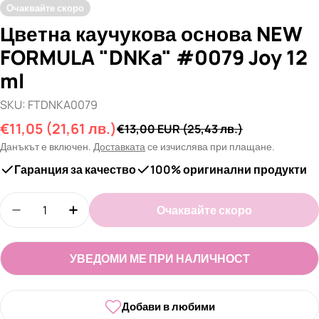
Очаквайте скоро
Цветна каучукова основа NEW
FORMULA "DNKa" #0079 Joy 12
ml
SKU:
FTDNKA0079
€11,05
(21,61 лв.)
Промо
Редовна
€13,00 EUR
(25,43 лв.)
цена
цена
Данъкът е включен.
Доставката
се изчислява при плащане.
Гаранция за качество
100% оригинални продукти
Количество
Очаквайте скоро
Намали количеството за Цветна каучукова осн
Увеличи количеството за Цветна кауч
УВЕДОМИ МЕ ПРИ НАЛИЧНОСТ
Добави в любими