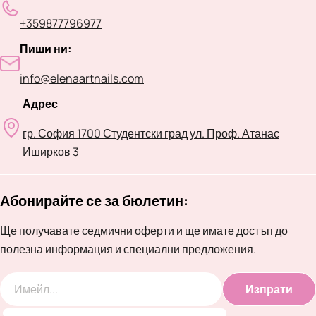
+359877796977
Пиши ни:
info@elenaartnails.com
Адрес
гр. София 1700 Студентски град ул. Проф. Атанас
Иширков 3
Абонирайте се за бюлетин:
Ще получавате седмични оферти и ще имате достъп до
полезна информация и специални предложения.
Изпрати
Имейл