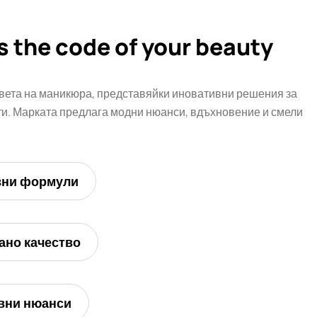
s the code of your beauty
вета на маникюра, представяйки иновативни решения за
. Марката предлага модни нюанси, вдъхновение и смели
вни формули
ано качество
вни нюанси