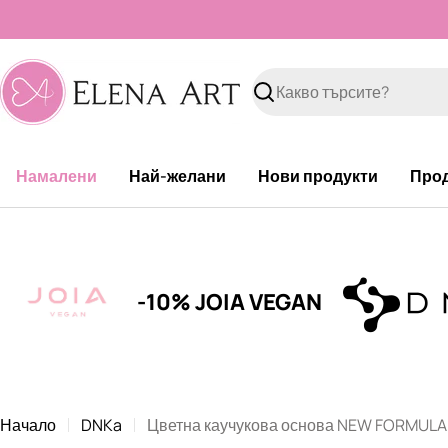
Към
съдържанието
Търсене
Намалени
Най-желани
Нови продукти
Про
-10% JOIA VEGAN
Начало
DNKa
Цветна каучукова основа NEW FORMULA "