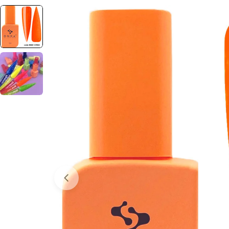
Отвори медия 0 в прозорец