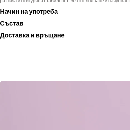
разтича и осигурява стабилност, без отслояване и начупване
Начин на употреба
Състав
Доставка и връщане