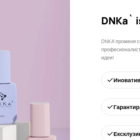
DNKa` i
DNKA' променя с
професионалисти
идеи!
Иновати
Гарантир
Ексклузи