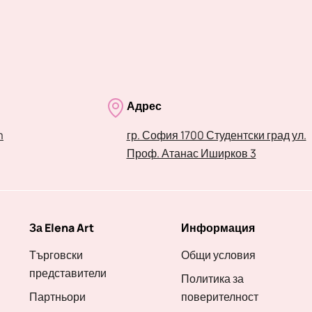
Адрес
m
гр. София 1700 Студентски град ул.
Проф. Атанас Иширков 3
За Elena Art
Информация
Търговски
Общи условия
представители
Политика за
Партньори
поверителност