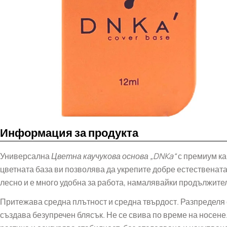
Информация за продукта
Универсална
Цветна каучукова основа
„DNKa“
с премиум к
цветната база ви позволява да укрепите добре естественат
лесно и е много удобна за работа, намалявайки продължите
Притежава средна плътност и средна твърдост. Разпределя 
създава безупречен блясък. Не се свива по време на носене