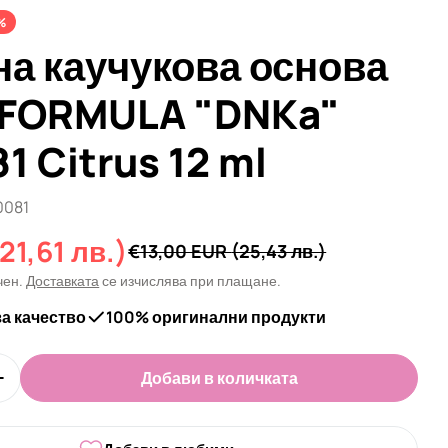
%
на каучукова основа
FORMULA "DNKa"
 Citrus 12 ml
0081
21,61 лв.)
а
€13,00 EUR
(25,43 лв.)
чен.
Доставката
се изчислява при плащане.
за качество
100% оригинални продукти
Добави в количката
оличеството за Цветна каучукова основа NEW FOR
Увеличи количеството за Цветна каучукова основ