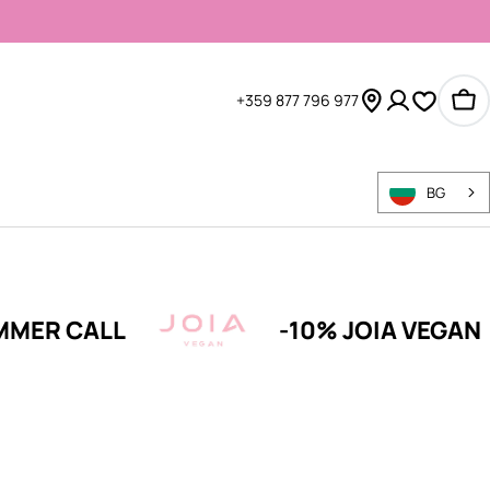
+359 877 796 977
Ко
BG
ALL
-10% JOIA VEGAN