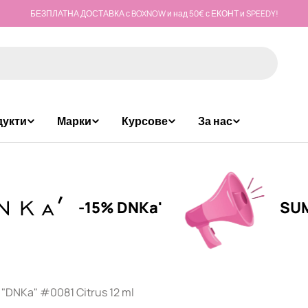
БЕЗПЛАТНА ДОСТАВКА с BOXNOW и над 50€ с ЕКОНТ и SPEEDY!
дукти
Марки
Курсове
За нас
-15% DNKa'
SUMMER C
DNKa" #0081 Citrus 12 ml