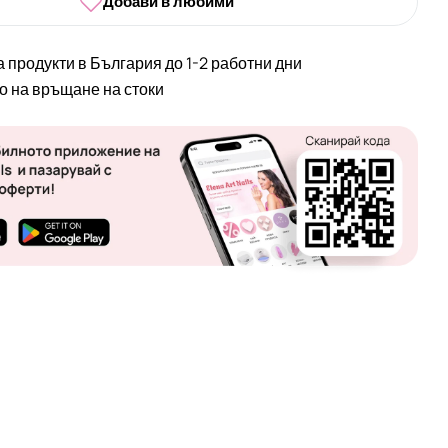
Добави в любими
а продукти в България до 1-2 работни дни
во на връщане на стоки
 в прозорец