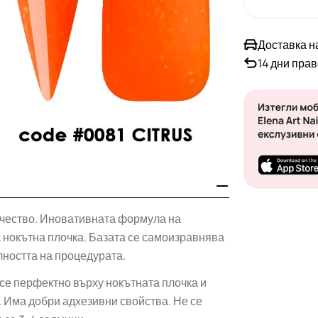
Доставка н
14 дни пра
Отвори медия 1
ачество. Иновативната формула на
а нокътна плочка. Базата се самоизравнява
лността на процедурата.
се перфектно върху нокътната плочка и
. Има добри адхезивни свойства. Не се