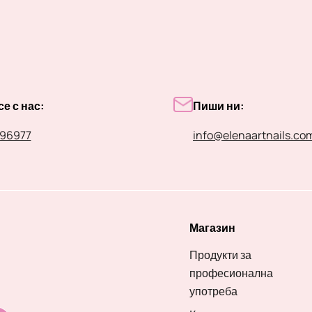
е с нас:
Пиши ни:
96977
info@elenaartnails.co
Магазин
Продукти за
професионална
употреба