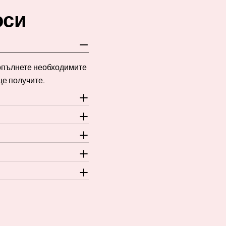
оси
Попълнете необходимите
ще получите.