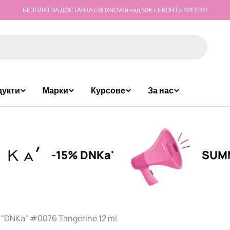
БЕЗПЛАТНА ДОСТАВКА с BOXNOW и над 50€ с ЕКОНТ и SPEEDY!
дукти
Марки
Курсове
За нас
-15% DNKa'
SUMMER CA
"DNKa" #0076 Tangerine 12 ml