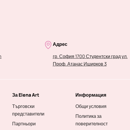
Адрес
m
гр. София 1700 Студентски град ул.
Проф. Атанас Иширков 3
За Elena Art
Информация
Търговски
Общи условия
представители
Политика за
Партньори
поверителност