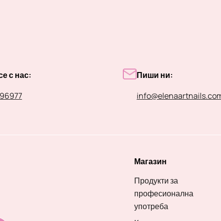
е с нас:
Пиши ни:
96977
info@elenaartnails.co
Магазин
Продукти за
професионална
употреба