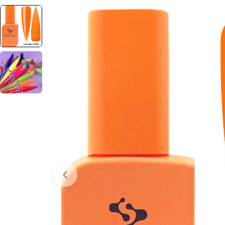
Отвори медия 0 в прозорец