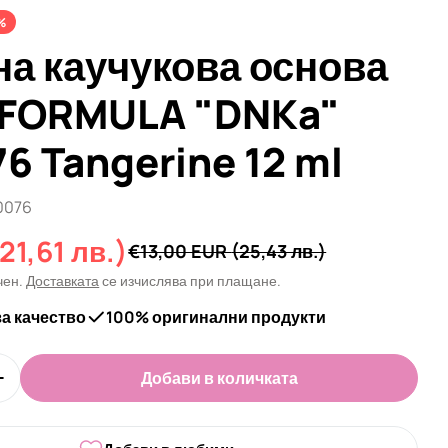
%
на каучукова основа
FORMULA "DNKa"
6 Tangerine 12 ml
0076
21,61 лв.)
а
€13,00 EUR
(25,43 лв.)
чен.
Доставката
се изчислява при плащане.
за качество
100% оригинални продукти
Добави в количката
оличеството за Цветна каучукова основа NEW FOR
Увеличи количеството за Цветна каучукова основ