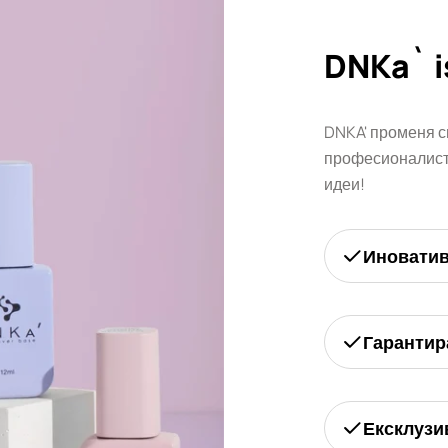
DNKa` i
DNKA' променя с
професионалисти
идеи!
Иновати
Гарантир
Ексклузи