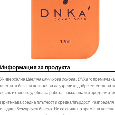
Информация за продукта
Универсална
Цветна каучукова основа
„DNKa“
с премиум к
цветната база ви позволява да укрепите добре естественат
лесно и е много удобна за работа, намалявайки продължите
Притежава средна плътност и средна твърдост. Разпределя 
създава безупречен блясък. Не се свива по време на носене