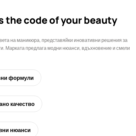
s the code of your beauty
вета на маникюра, представяйки иновативни решения за
. Марката предлага модни нюанси, вдъхновение и смели
вни формули
ано качество
вни нюанси