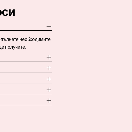
оси
Попълнете необходимите
ще получите.