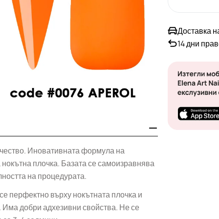
Доставка н
14 дни пра
Отвори медия 1
ачество. Иновативната формула на
а нокътна плочка. Базата се самоизравнява
лността на процедурата.
се перфектно върху нокътната плочка и
. Има добри адхезивни свойства. Не се