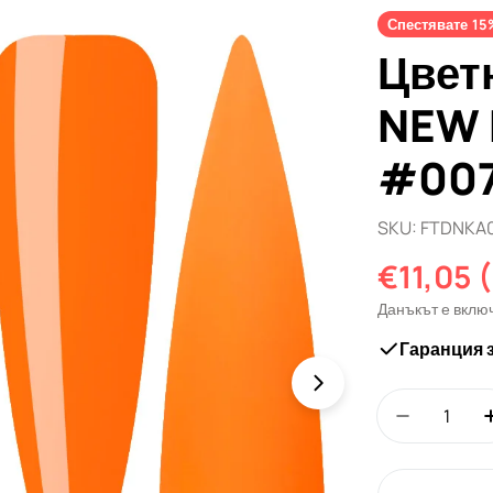
Спестявате
15
Цвет
NEW 
#007
SKU:
FTDNKA
€11,05
(
Промо
Редовн
Данъкът е вклю
цена
цена
Гаранция 
Количество
Намали к