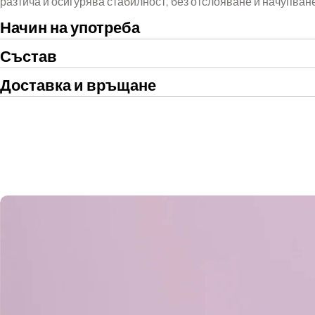
разтича и осигурява стабилност, без отслояване и начупване
Начин на употреба
Състав
Доставка и връщане