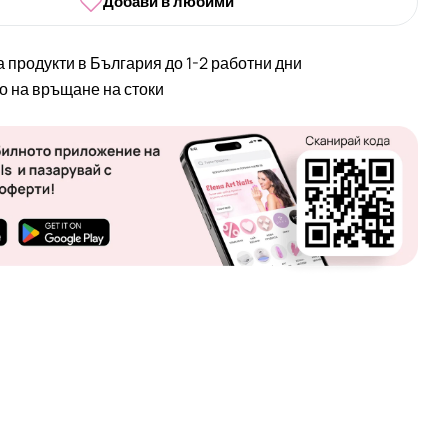
Добави в любими
а продукти в България до 1-2 работни дни
во на връщане на стоки
 в прозорец