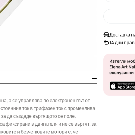
Доставка н
14 дни пра
на, а се управлява по електронен път от
остоянния ток в трифазен ток с променлива
 за да създаде въртящото се поле.
а фиксирани в двигателя и не се въртят, за
тковите и безчетковите мотори е, че