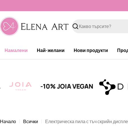
Към
съдържанието
Търсене
Намалени
Най-желани
Нови продукти
Про
-10% JOIA VEGAN
Начало
Всички
Електрическа пила с тъч скрийн диспле