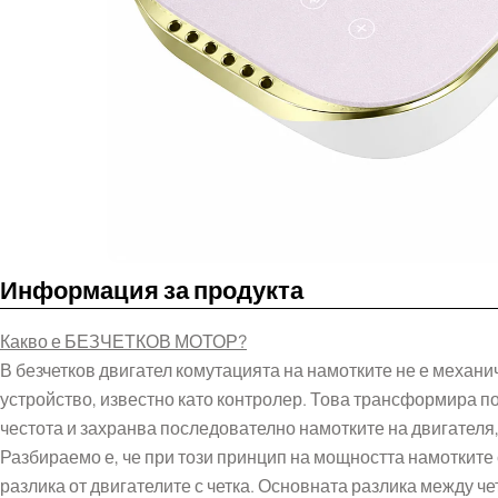
Информация за продукта
Какво е БЕЗЧЕТКОВ МОТОР?
В безчетков двигател комутацията на намотките не е механич
устройство, известно като контролер. Това трансформира п
честота и захранва последователно намотките на двигателя,
Разбираемо е, че при този принцип на мощността намотките с
разлика от двигателите с четка. Основната разлика между че