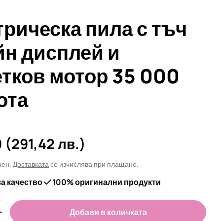
трическа пила с тъч
йн дисплей и
етков мотор 35 000
ота
а
0
(291,42 лв.)
чен.
Доставката
се изчислява при плащане.
 в прозорец
за качество
100% оригинални продукти
Добави в количката
оличеството за Електрическа пила с тъч скрийн д
Увеличи количеството за Електрическа пила с тъч