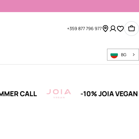
+359 877 796 977
Ко
BG
CALL
-10% JOIA VEGAN