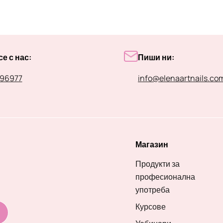
е с нас:
Пиши ни:
96977
info@elenaartnails.co
Магазин
Продукти за
професионална
употреба
Курсове