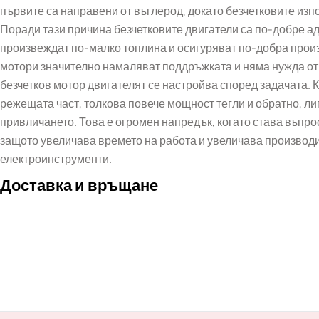
първите са направени от въглерод, докато безчетковите изп
Поради тази причина безчетковите двигатели са по-добре ад
произвеждат по-малко топлина и осигуряват по-добра прои
мотори значително намаляват поддръжката и няма нужда от 
безчетков мотор двигателят се настройва според задачата.
режещата част, толкова повече мощност тегли и обратно, л
привличането. Това е огромен напредък, когато става въпро
защото увеличава времето на работа и увеличава производ
електроинструменти.
Доставка и връщане