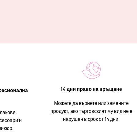
14 дни право на връщане
фесионална
Можете да върнете или замените
продукт, ако търговският му вид не е
 лакове,
нарушен в срок от 14 дни.
ксесоари и
никюр.