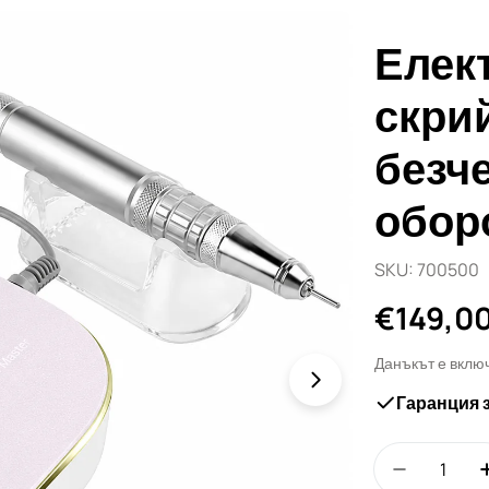
Елек
скри
безч
обор
SKU:
700500
Редовн
€149,0
цена
Данъкът е вклю
Отвори медия 1
Гаранция 
Количество
Намали к