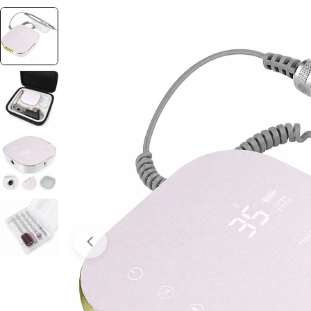
Отвори медия 0 в прозорец