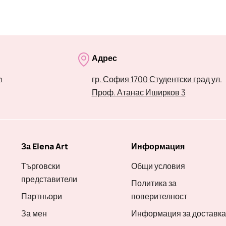
Адрес
m
гр. София 1700 Студентски град ул.
Проф. Атанас Иширков 3
За Elena Art
Информация
Търговски
Общи условия
представители
Политика за
Партньори
поверителност
За мен
Информация за доставка