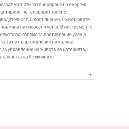
олзват магнити за генериране на енергия.
аптирани, не генерират триене,
зводителност. В допълнение, безчетковите
подмяна на износени четки. В инструмент с
 Колкото по-голямо съпротивление усеща
ипсата на съпротивление намалява
с за управление на живота на батерията,
ителността на безжичните