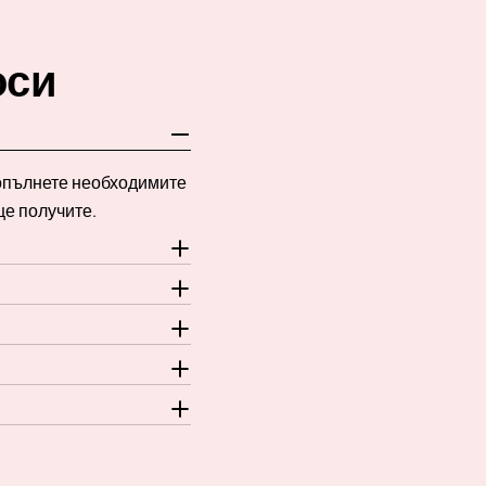
оси
Попълнете необходимите
ще получите.