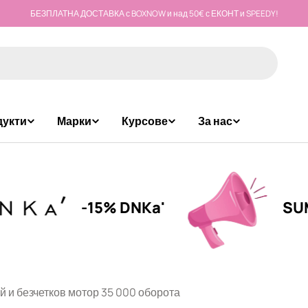
БЕЗПЛАТНА ДОСТАВКА с BOXNOW и над 50€ с ЕКОНТ и SPEEDY!
дукти
Марки
Курсове
За нас
-15% DNKa'
SUMMER 
й и безчетков мотор 35 000 оборота