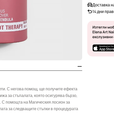
Доставка н
14 дни пра
ети. С негова помощ, ще получите ефекта
рижа за стъпалата, която осигурява бързо,
. С помощта на Магическия лосион за
алата за следващите стъпки в процедурата