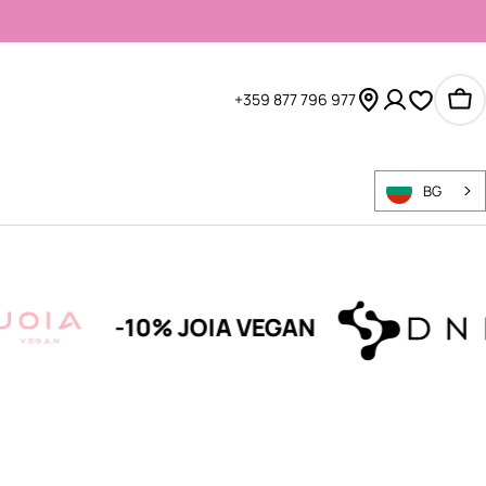
+359 877 796 977
Ко
BG
10% JOIA VEGAN
-15