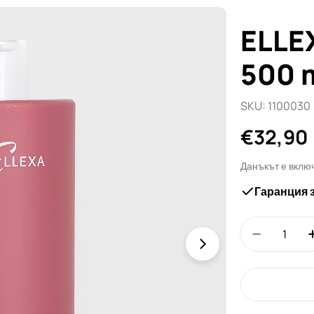
ELLE
500 
SKU:
1100030
Редовн
€32,90
цена
Данъкът е вклю
Гаранция 
Количество
Намали к
Отвори медия 1