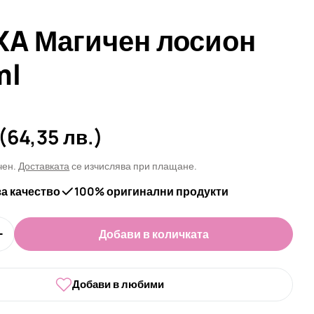
XA Магичен лосион
ml
а
(64,35 лв.)
чен.
Доставката
се изчислява при плащане.
за качество
100% оригинални продукти
Добави в количката
оличеството за ELLEXA Магичен лосион 500 ml
Увеличи количеството за ELLEXA Магичен лосион 
 в прозорец
Добави в любими