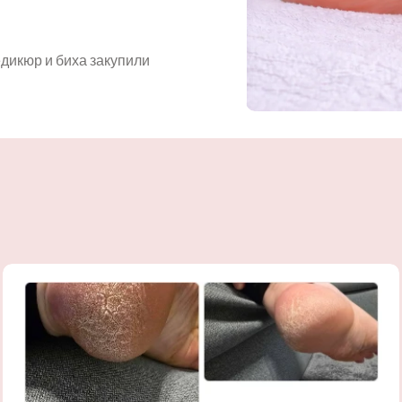
едикюр и биха закупили