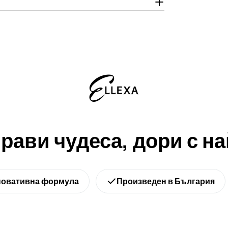
рави чудеса, дори с на
овативна формула
Произведен в България