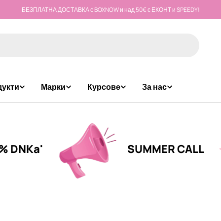
БЕЗПЛАТНА ДОСТАВКА с BOXNOW и над 50€ с ЕКОНТ и SPEEDY!
дукти
Марки
Курсове
За нас
SUMMER CALL
-