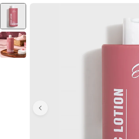
Отвори медия 0 в прозорец