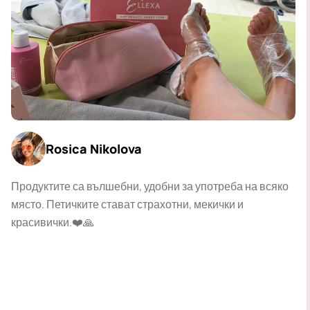
Rosica Nikolova
Продуктите са вълшебни, удобни за употреба на всяко
място. Петичките стават страхотни, мекички и
красивички.❤️🙏