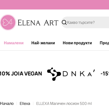
Към
съдържанието
Търсене
Намалени
Най-желани
Нови продукти
Про
EGAN
-15% DNKa'
Начало
Ellexa
ELLEXA Магичен лосион 500 ml