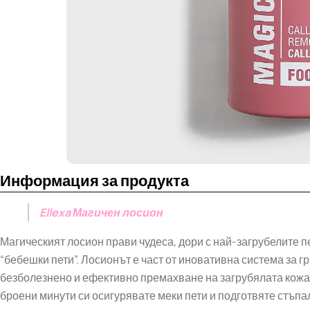
Информация за продукта
Ellexa Магичен лосион
Магическият лосион прави чудеса, дори с най-загрубелите п
“бебешки пети”. Лосионът е част от иновативна система за г
безболезнено и ефективно премахване на загрубялата кожа
броени минути си осигурявате меки пети и подготвяте стъп