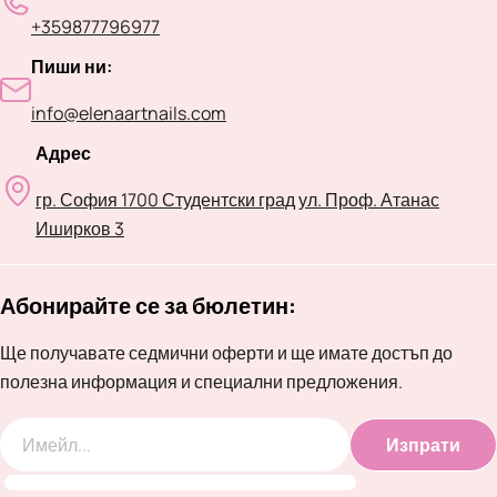
+359877796977
Пиши ни:
info@elenaartnails.com
Адрес
гр. София 1700 Студентски град ул. Проф. Атанас
Иширков 3
Абонирайте се за бюлетин:
Ще получавате седмични оферти и ще имате достъп до
полезна информация и специални предложения.
Изпрати
Имейл