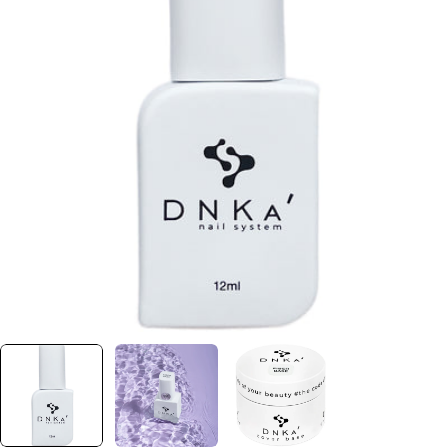
Отвори медия 0 в прозорец