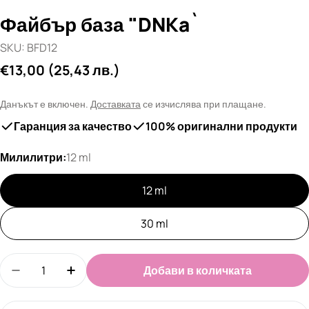
Файбър база "DNKa`
SKU:
BFD12
Редовна
€13,00
(25,43 лв.)
цена
Данъкът е включен.
Доставката
се изчислява при плащане.
Гаранция за качество
100% оригинални продукти
Милилитри:
12 ml
12 ml
30 ml
Количество
Добави в количката
Намали количеството за Файбър база &quot;DN
Увеличи количеството за Файбър база