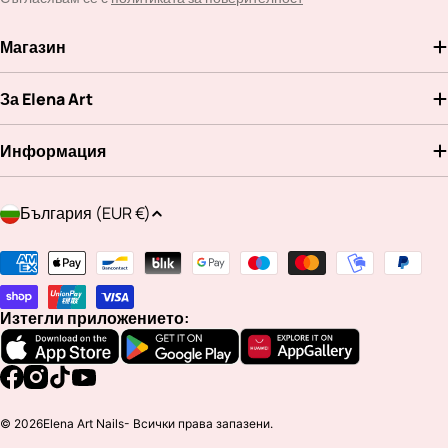
Магазин
За Elena Art
Информация
Д
България (EUR €)
ъ
р
Методи
ж
на
а
плащане
Изтегли приложението:
в
а
/
Facebook
Instagram
TikTok
YouTube
р
© 2026
Elena Art Nails
- Всички права запазени.
е