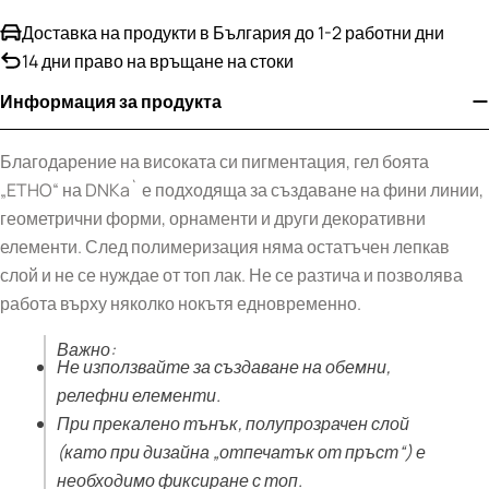
Доставка на продукти в България до 1-2 работни дни
14 дни право на връщане на стоки
Информация за продукта
Благодарение на високата си пигментация, гел боята
„ETHO“ на DNKa` е подходяща за създаване на фини линии,
геометрични форми, орнаменти и други декоративни
елементи. След полимеризация няма остатъчен лепкав
слой и не се нуждае от топ лак. Не се разтича и позволява
работа върху няколко нокътя едновременно.
Важно:
Не използвайте за създаване на обемни,
релефни елементи.
При прекалено тънък, полупрозрачен слой
(като при дизайна „отпечатък от пръст“) е
необходимо фиксиране с топ.