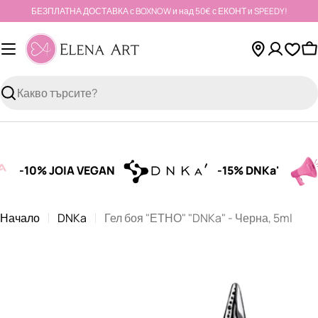
Към
БЕЗПЛАТНА ДОСТАВКА с BOXNOW и над 50€ с ЕКОНТ и SPEEDY!
съдържанието
К
Търсене
-10% JOIA VEGAN
-15% DNKa'
S
Начало
DNKa
Гел боя "ЕТНО" "DNKa" - Черна, 5ml