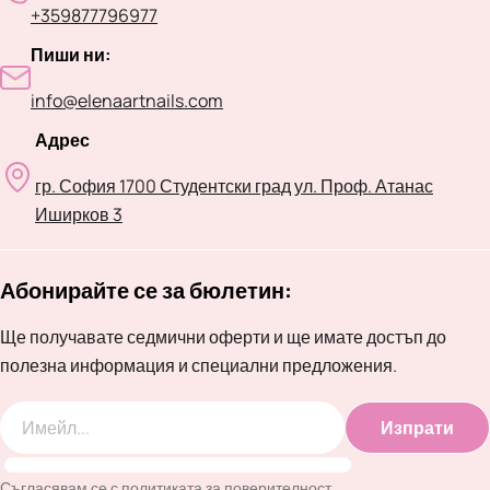
+359877796977
Пиши ни:
info@elenaartnails.com
Адрес
гр. София 1700 Студентски град ул. Проф. Атанас
Иширков 3
Абонирайте се за бюлетин:
Ще получавате седмични оферти и ще имате достъп до
полезна информация и специални предложения.
Изпрати
Имейл
Съгласявам се с
политиката за поверителност