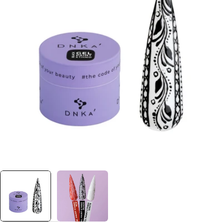
Отвори медия 0 в прозорец