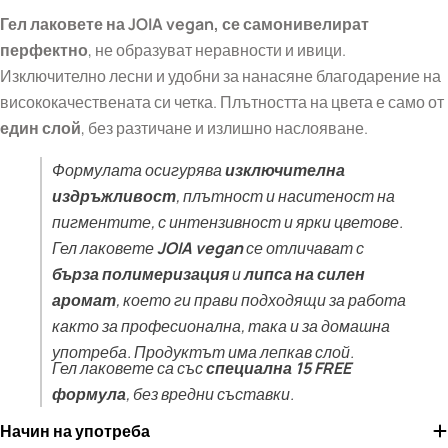
Гел лак
овете на JOIA vegan, се самонивелират
перфектно
, не образуват неравности и ивици.
Изключително лесни и удобни за нанасяне благодарение на
висококачествената си четка. Плътността на цвета е само от
един слой
, без разтичане и излишно наслояване.
Формулата осигурява
изключителна
издръжливост
, плътност и наситеност на
пигментите, с интензивност и ярки цветове.
Гел лаковете
JOIA vegan
се отличават с
бърза полимеризация
и
липса на силен
аромат
, което ги прави подходящи за работа
както за професионална, така и за домашна
употреба. Продуктът има лепкав слой.
Гел лаковете са със
специална 15 FREE
формула
, без вредни съставки.
Начин на употреба