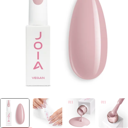
Отвори медия 0 в прозорец