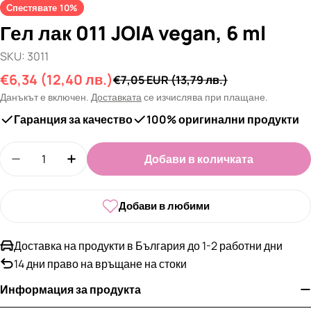
Спестявате
10%
Гел лак 011 JOIA vegan, 6 ml
SKU:
3011
€6,34
(12,40 лв.)
Промо
Редовна
€7,05 EUR
(13,79 лв.)
цена
цена
Данъкът е включен.
Доставката
се изчислява при плащане.
Гаранция за качество
100% оригинални продукти
Количество
Добави в количката
Намали количеството за Гел лак 011 JOIA vegan, 
Увеличи количеството за Гел лак 011 JO
Добави в любими
Доставка на продукти в България до 1-2 работни дни
14 дни право на връщане на стоки
Информация за продукта