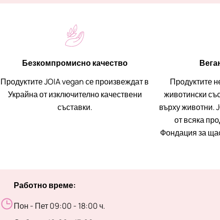
Безкомпромисно качество
Вега
Продуктите JOIA vegan се произвеждат в
Продуктите н
Украйна от изключително качествени
животински със
съставки.
върху животни. J
от всяка пр
Фондация за ща
Работно време:
Пон - Пет 09:00 - 18:00 ч.