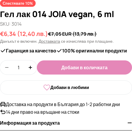
Спестявате
10%
Гел лак 014 JOIA vegan, 6 ml
SKU:
3014
€6,34
(12,40 лв.)
Промо
Редовна
€7,05 EUR
(13,79 лв.)
цена
цена
Данъкът е включен.
Доставката
се изчислява при плащане.
Гаранция за качество
100% оригинални продукти
Количество
Добави в количката
Намали количеството за Гел лак 014 JOIA vegan,
Увеличи количеството за Гел лак 014 JO
Добави в любими
Доставка на продукти в България до 1-2 работни дни
14 дни право на връщане на стоки
Информация за продукта