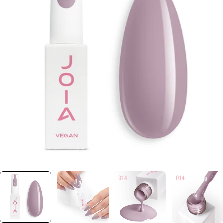
Отвори медия 0 в прозорец