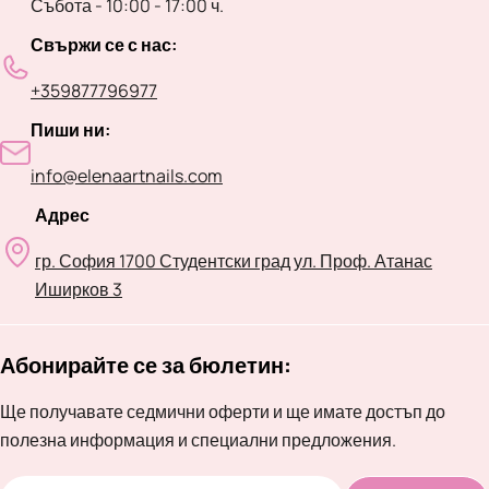
Събота - 10:00 - 17:00 ч.
Свържи се с нас:
+359877796977
Пиши ни:
info@elenaartnails.com
Адрес
гр. София 1700 Студентски град ул. Проф. Атанас
Иширков 3
Абонирайте се за бюлетин:
Ще получавате седмични оферти и ще имате достъп до
полезна информация и специални предложения.