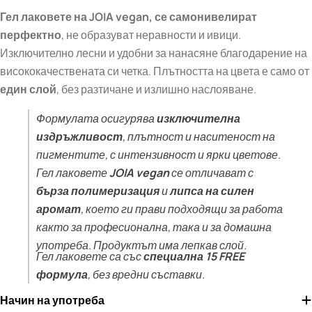
Гел лак
овете на JOIA vegan, се самонивелират
перфектно
, не образуват неравности и ивици.
Изключително лесни и удобни за нанасяне благодарение на
висококачествената си четка. Плътността на цвета е само от
един слой
, без разтичане и излишно наслояване.
Формулата осигурява
изключителна
издръжливост
, плътност и наситеност на
пигментите, с интензивност и ярки цветове.
Гел лаковете
JOIA vegan
се отличават с
бърза полимеризация
и
липса на силен
аромат
, което ги прави подходящи за работа
както за професионална, така и за домашна
употреба. Продуктът има лепкав слой.
Гел лаковете са със
специална 15 FREE
формула
, без вредни съставки.
Начин на употреба