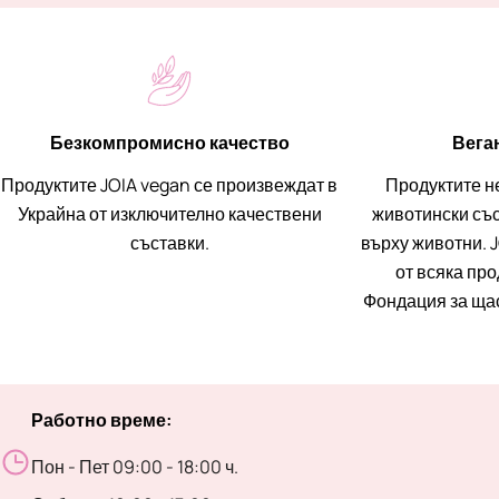
Безкомпромисно качество
Вега
Продуктите JOIA vegan се произвеждат в
Продуктите н
Украйна от изключително качествени
животински със
съставки.
върху животни. J
от всяка пр
Фондация за ща
Работно време:
Пон - Пет 09:00 - 18:00 ч.