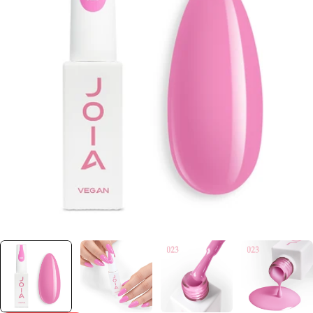
Отвори медия 0 в прозорец