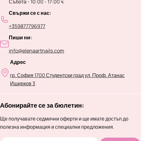
Събота - 10:00 - 17:00 ч.
Свържи се с нас:
+359877796977
Пиши ни:
info@elenaartnails.com
Адрес
гр. София 1700 Студентски град ул. Проф. Атанас
Иширков 3
Абонирайте се за бюлетин:
Ще получавате седмични оферти и ще имате достъп до
полезна информация и специални предложения.