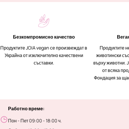
Безкомпромисно качество
Вега
Продуктите JOIA vegan се произвеждат в
Продуктите н
Украйна от изключително качествени
животински със
съставки.
върху животни. J
от всяка пр
Фондация за ща
Работно време:
Пон - Пет 09:00 - 18:00 ч.