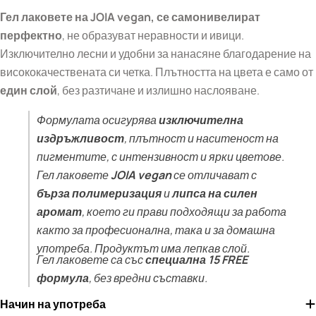
Гел лак
овете на JOIA vegan, се самонивелират
перфектно
, не образуват неравности и ивици.
Изключително лесни и удобни за нанасяне благодарение на
висококачествената си четка. Плътността на цвета е само от
един слой
, без разтичане и излишно наслояване.
Формулата осигурява
изключителна
издръжливост
, плътност и наситеност на
пигментите, с интензивност и ярки цветове.
Гел лаковете
JOIA vegan
се отличават с
бърза полимеризация
и
липса на силен
аромат
, което ги прави подходящи за работа
както за професионална, така и за домашна
употреба. Продуктът има лепкав слой.
Гел лаковете са със
специална 15 FREE
формула
, без вредни съставки.
Начин на употреба