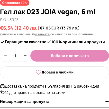
Спестявате
10%
Гел лак 023 JOIA vegan, 6 ml
SKU:
3023
€6,34
(12,40 лв.)
Промо
Редовна
€7,05 EUR
(13,79 лв.)
цена
цена
Данъкът е включен.
Доставката
се изчислява при плащане.
Гаранция за качество
100% оригинални продукти
Количество
Добави в количката
Намали количеството за Гел лак 023 JOIA vegan,
Увеличи количеството за Гел лак 023 JO
Добави в любими
Доставка на продукти в България до 1-2 работни дни
14 дни право на връщане на стоки
Информация за продукта