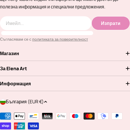
полезна информация и специални предложения.
Изпрати
Имейл
Съгласявам се с
политиката за поверителност
Магазин
За Elena Art
Информация
Д
България (EUR €)
ъ
р
Методи
ж
на