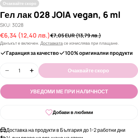
Очаквайте скоро
Гел лак 028 JOIA vegan, 6 ml
SKU:
3028
€6,34
(12,40 лв.)
Промо
Редовна
€7,05 EUR
(13,79 лв.)
цена
цена
Данъкът е включен.
Доставката
се изчислява при плащане.
Гаранция за качество
100% оригинални продукти
Количество
Очаквайте скоро
Намали количеството за Гел лак 028 JOIA vegan,
Увеличи количеството за Гел лак 028 J
УВЕДОМИ МЕ ПРИ НАЛИЧНОСТ
Добави в любими
Доставка на продукти в България до 1-2 работни дни
14 дни право на връщане на стоки