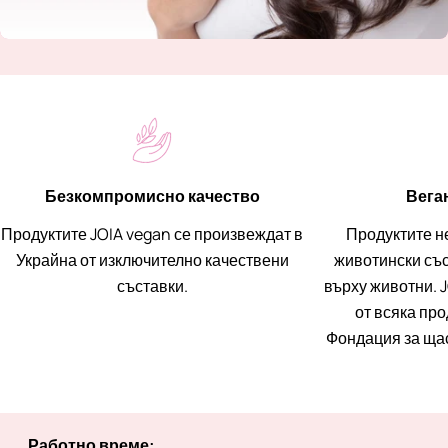
Безкомпромисно качество
Вега
Продуктите JOIA vegan се произвеждат в
Продуктите н
Украйна от изключително качествени
животински със
съставки.
върху животни. J
от всяка пр
Фондация за ща
Работно време: