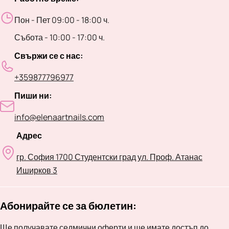
Пон - Пет 09:00 - 18:00 ч.
Събота - 10:00 - 17:00 ч.
Свържи се с нас:
+359877796977
Пиши ни:
info@elenaartnails.com
Адрес
гр. София 1700 Студентски град ул. Проф. Атанас
Иширков 3
Абонирайте се за бюлетин:
Ще получавате седмични оферти и ще имате достъп до