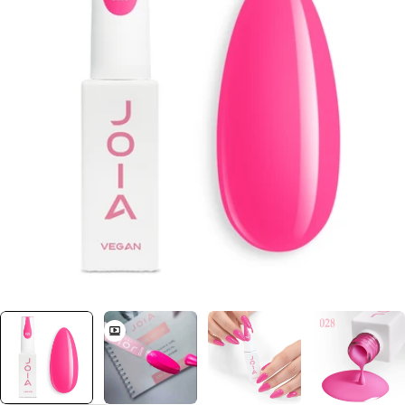
Отвори медия 0 в прозорец