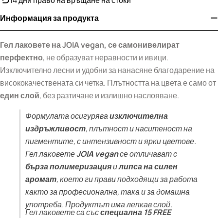
Информация за продукта
Гел лак
овете на JOIA vegan, се самонивелират
перфектно
, не образуват неравности и ивици.
Изключително лесни и удобни за нанасяне благодарение на
висококачествената си четка. Плътността на цвета е само от
един слой
, без разтичане и излишно наслояване.
Формулата осигурява
изключителна
издръжливост
, плътност и наситеност на
пигментите, с интензивност и ярки цветове.
Гел лаковете
JOIA vegan
се отличават с
бърза полимеризация
и
липса на силен
аромат
, което ги прави подходящи за работа
както за професионална, така и за домашна
употреба. Продуктът има лепкав слой.
Гел лаковете са със
специална 15 FREE