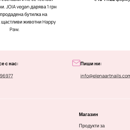
и. JOIA vegan дарява 1 грн
 продадена бутилка на
 щастливи животни Happy
Paw.
е с нас:
Пиши ни:
96977
info@elenaartnails.co
Магазин
Продукти за