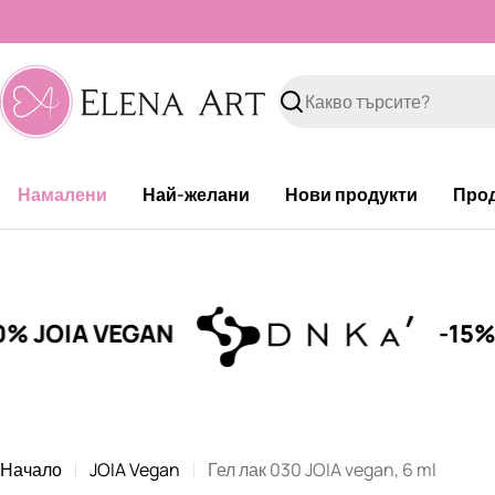
Към
съдържанието
Търсене
Намалени
Най-желани
Нови продукти
Про
A VEGAN
-15% DNKa'
Начало
JOIA Vegan
Гел лак 030 JOIA vegan, 6 ml