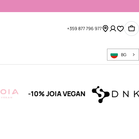
+359 877 796 977
Ко
BG
-10% JOIA VEGAN