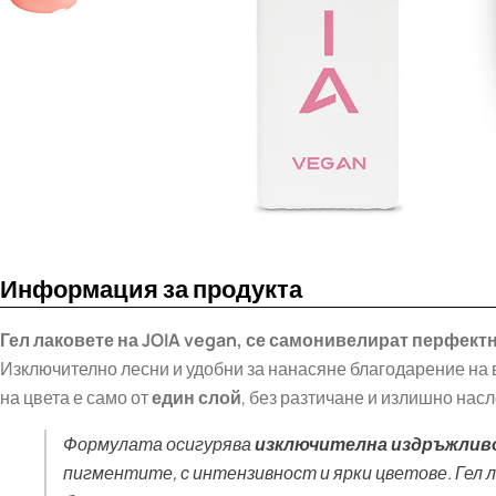
Информация за продукта
Гел лак
овете на JOIA vegan, се самонивелират перфект
Изключително лесни и удобни за нанасяне благодарение на 
на цвета е само от
един слой
, без разтичане и излишно нас
Формулата осигурява
изключителна издръжлив
пигментите, с интензивност и ярки цветове. Гел