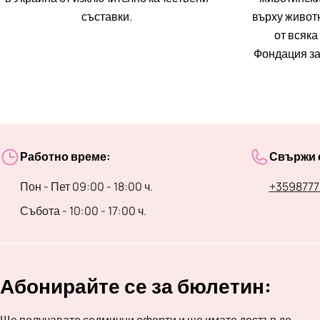
съставки.
върху животн
от всяка
Фондация за
Работно време:
Свържи с
Пон - Пет 09:00 - 18:00 ч.
+3598777
Събота - 10:00 - 17:00 ч.
Абонирайте се за бюлетин:
Ще получавате седмични оферти и ще имате достъп до