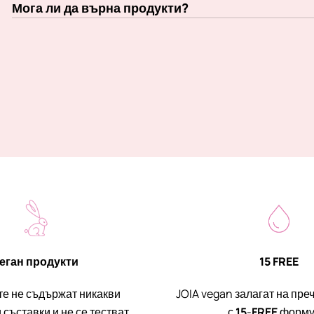
Мога ли да върна продукти?
еган продукти
15 FREE
те не съдържат никакви
JOIA vegan залагат на пре
съставки и не се тестват
с
15
-
FREE
форму