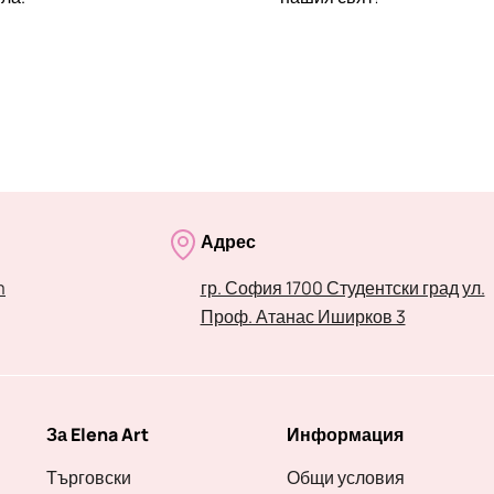
Адрес
m
гр. София 1700 Студентски град ул.
Проф. Атанас Иширков 3
За Elena Art
Информация
Търговски
Общи условия