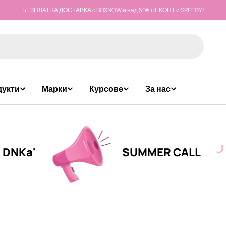
БЕЗПЛАТНА ДОСТАВКА с BOXNOW и над 50€ с ЕКОНТ и SPEEDY!
дукти
Марки
Курсове
За нас
SUMMER CALL