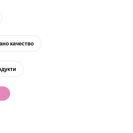
ано качество
одукти
и