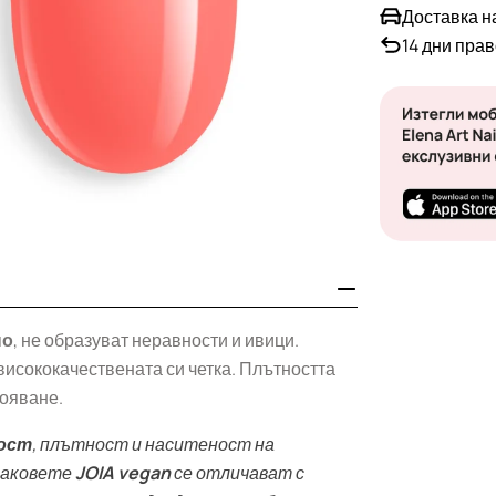
Доставка н
14 дни пра
но
, не образуват неравности и ивици.
висококачествената си четка. Плътността
лояване.
ост
, плътност и наситеност на
 лаковете
JOIA vegan
се отличават с