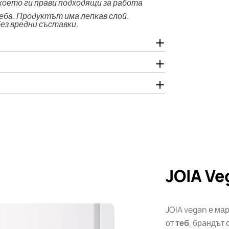
 което ги прави подходящи за работа
еба. Продуктът има лепкав слой.
 без вредни съставки.
JOIA Ve
JOIA vegan е мар
от
теб
, брандът