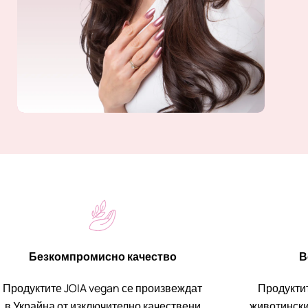
Безкомпромисно качество
В
Продуктите JOIA vegan се произвеждат
Продукти
в Украйна от изключително качествени
животински 