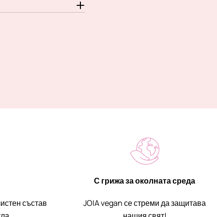
С грижа за околната среда
чистен състав
JOIA vegan се стреми да защитава
ла.
нашия свят!