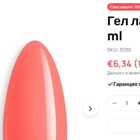
Спестявате
10
Гел л
ml
SKU:
3030
€6,34
(
Промо
Редовн
Данъкът е вклю
цена
цена
Гаранция 
Количество
Намали ко