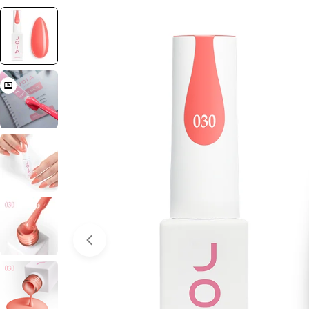
Отвори медия 0 в прозорец