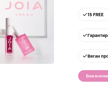
15 FREE
Гарантир
Веган пр
Виж всичк