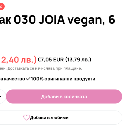
%
ак 030 JOIA vegan, 6
12,40 лв.)
а
€7,05 EUR
(13,79 лв.)
чен.
Доставката
се изчислява при плащане.
за качество
100% оригинални продукти
Добави в количката
личеството за Гел лак 030 JOIA vegan, 6 ml
Увеличи количеството за Гел лак 030 JOIA vegan, 6
Добави в любими