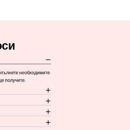
оси
Попълнете необходимите
ще получите.