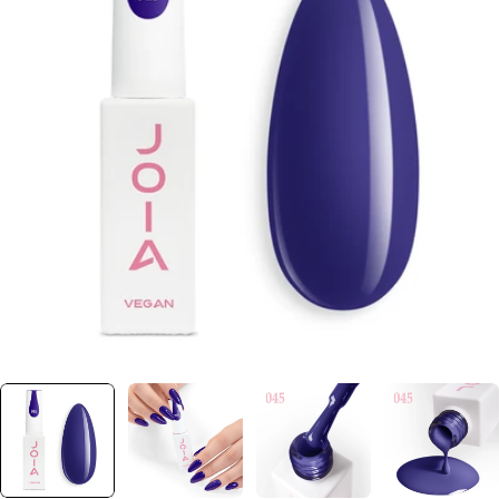
Отвори медия 0 в прозорец