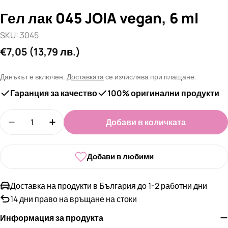
Гел лак 045 JOIA vegan, 6 ml
SKU:
3045
Редовна
€7,05
(13,79 лв.)
цена
Данъкът е включен.
Доставката
се изчислява при плащане.
Гаранция за качество
100% оригинални продукти
Количество
Добави в количката
Намали количеството за Гел лак 045 JOIA vegan,
Увеличи количеството за Гел лак 045 J
Добави в любими
Доставка на продукти в България до 1-2 работни дни
14 дни право на връщане на стоки
Информация за продукта