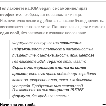
Гел лак
овете на JOIA vegan, се самонивелират
перфектно
, не образуват неравности и ивици.
Изключително лесни и удобни за нанасяне благодарение на
висококачествената си четка. Плътността на цвета е само от
един слой
, без разтичане и излишно наслояване.
Формулата осигурява
изключителна
издръжливост
, плътност и наситеност на
пигментите, с интензивност и ярки цветове.
Гел лаковете
JOIA vegan
се отличават с
бърза полимеризация
и
липса на силен
аромат
, което ги прави подходящи за работа
както за професионална, така и за домашна
употреба. Продуктът има лепкав слой.
Гел лаковете са със
специална 15 FREE
формула
, без вредни съставки.
Начин на употреба