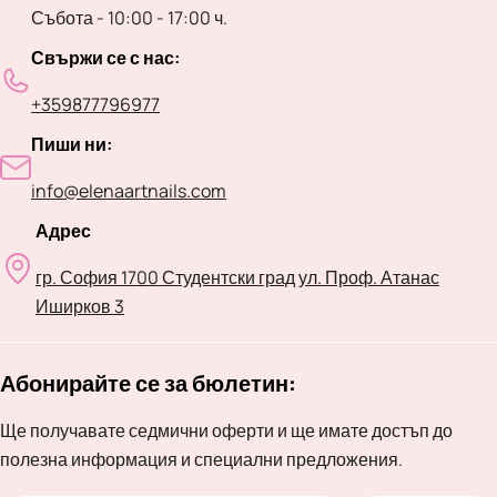
Събота - 10:00 - 17:00 ч.
Свържи се с нас:
+359877796977
Пиши ни:
info@elenaartnails.com
Адрес
гр. София 1700 Студентски град ул. Проф. Атанас
Иширков 3
Абонирайте се за бюлетин:
Ще получавате седмични оферти и ще имате достъп до
полезна информация и специални предложения.