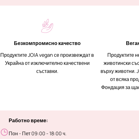
Безкомпромисно качество
Вега
Продуктите JOIA vegan се произвеждат в
Продуктите н
Украйна от изключително качествени
животински със
съставки.
върху животни. J
от всяка пр
Фондация за ща
Работно време:
Пон - Пет 09:00 - 18:00 ч.