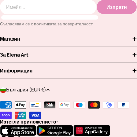
Изпрати
Имейл
Съгласявам се с
политиката за поверителност
Магазин
За Elena Art
Информация
Д
България (EUR €)
ъ
р
Методи
ж
на
а
плащане
Изтегли приложението:
в