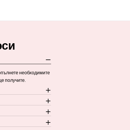
оси
Попълнете необходимите
ще получите.