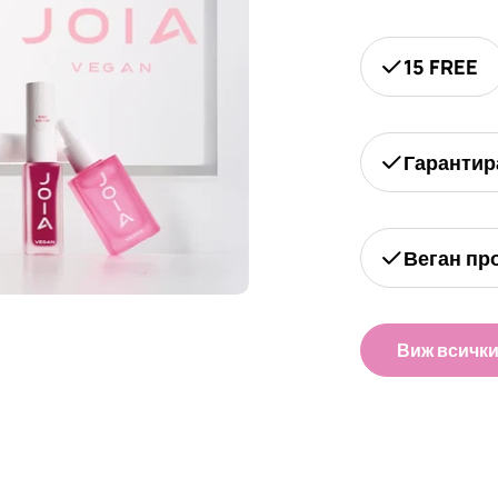
15 FREE
Гарантир
Веган пр
Виж всичк