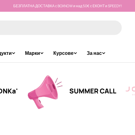
БЕЗПЛАТНА ДОСТАВКА с BOXNOW и над 50€ с ЕКОНТ и SPEEDY!
дукти
Марки
Курсове
За нас
SUMMER CALL