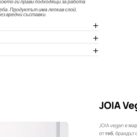
 което ги прави подходящи за работа
еба. Продуктът има лепкав слой.
 без вредни съставки.
JOIA Ve
JOIA vegan е мар
от
теб
, брандът