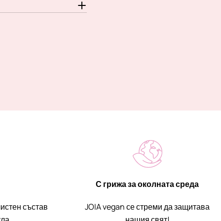
С грижа за околната среда
чистен състав
JOIA vegan се стреми да защитава
ла.
нашия свят!