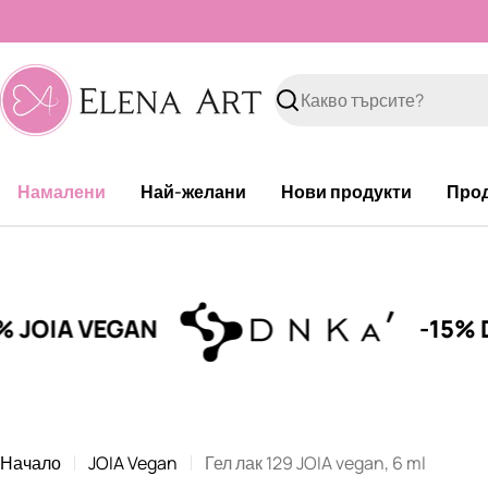
Към
съдържанието
Търсене
Намалени
Най-желани
Нови продукти
Про
 VEGAN
-15% DNKa'
Начало
JOIA Vegan
Гел лак 129 JOIA vegan, 6 ml