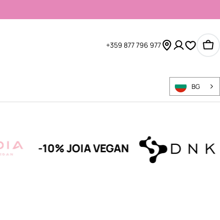
+359 877 796 977
Ко
BG
-10% JOIA VEGAN
-1