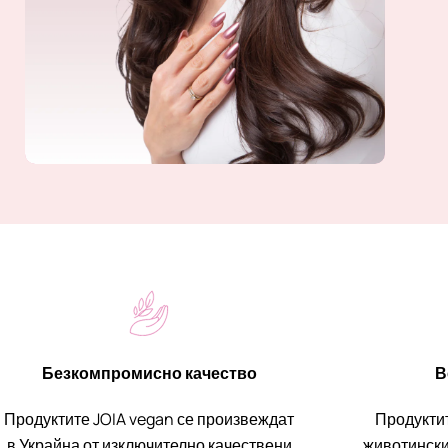
Безкомпромисно качество
В
Продуктите JOIA vegan се произвеждат
Продукти
в Украйна от изключително качествени
животински 