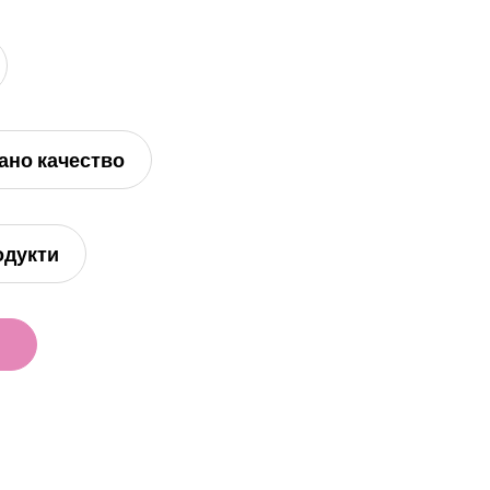
ано качество
одукти
и