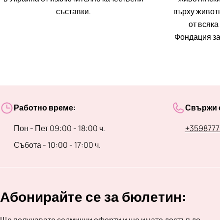
съставки.
върху животн
от всяка
Фондация за
Работно време:
Свържи с
Пон - Пет 09:00 - 18:00 ч.
+3598777
Събота - 10:00 - 17:00 ч.
Абонирайте се за бюлетин:
Ще получавате седмични оферти и ще имате достъп до