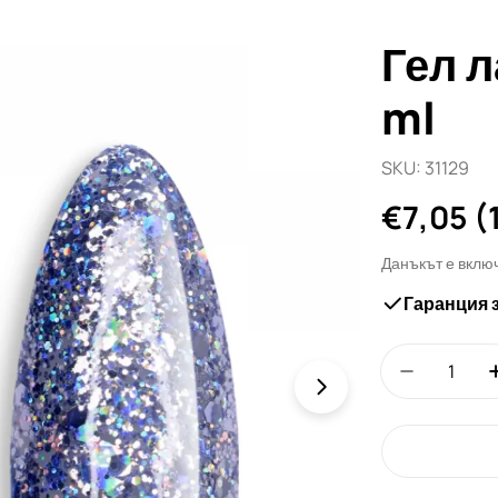
Гел л
ml
SKU:
31129
Редовн
€7,05
(
цена
Данъкът е вклю
Гаранция 
Количество
Намали ко
Отвори медия 1