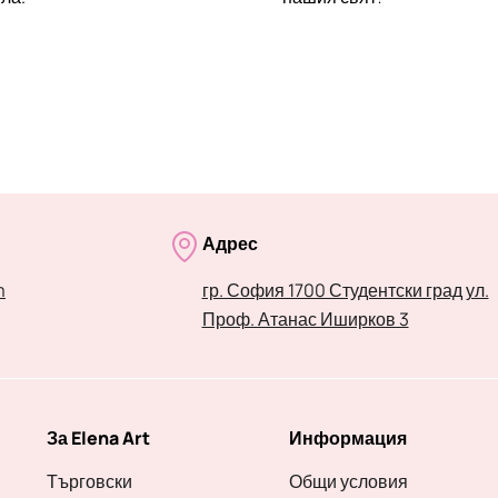
Адрес
m
гр. София 1700 Студентски град ул.
Проф. Атанас Иширков 3
За Elena Art
Информация
Търговски
Общи условия