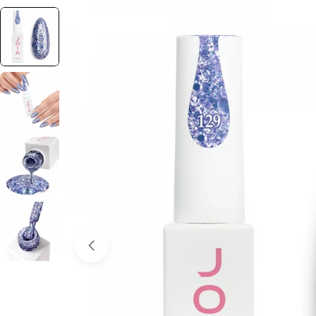
Отвори медия 0 в прозорец