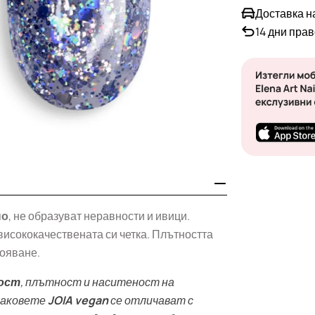
Доставка н
14 дни пра
но
, не образуват неравности и ивици.
висококачествената си четка. Плътността
лояване.
ост
, плътност и наситеност на
 лаковете
JOIA vegan
се отличават с