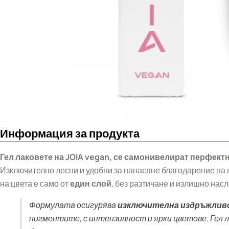
Информация за продукта
Гел лак
овете на JOIA vegan, се самонивелират перфект
Изключително лесни и удобни за нанасяне благодарение на 
на цвета е само от
един слой
, без разтичане и излишно нас
Формулата осигурява
изключителна издръжлив
пигментите, с интензивност и ярки цветове. Гел