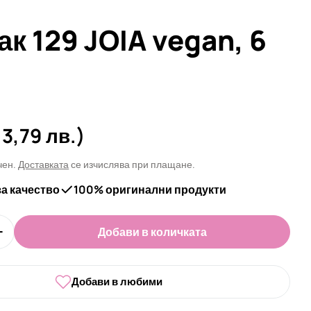
ак 129 JOIA vegan, 6
а
13,79 лв.)
чен.
Доставката
се изчислява при плащане.
за качество
100% оригинални продукти
Добави в количката
личеството за Гел лак 129 JOIA vegan, 6 ml
Увеличи количеството за Гел лак 129 JOIA vegan, 6
 в прозорец
Добави в любими