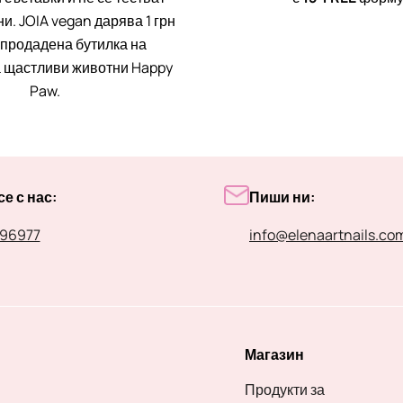
и. JOIA vegan дарява 1 грн
 продадена бутилка на
 щастливи животни Happy
Paw.
е с нас:
Пиши ни:
96977
info@elenaartnails.co
Магазин
Продукти за