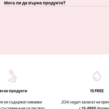
Мога ли да върна продукти?
еган продукти
15 FREE
те не съдържат никакви
JOIA vegan залагат на пре
съставки и не се тестват
с
15
-
FREE
форму