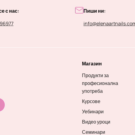
е с нас:
Пиши ни:
96977
info@elenaartnails.co
Магазин
Продукти за
професионална
употреба
Курсове
Уебинари
Видео уроци
Семинари