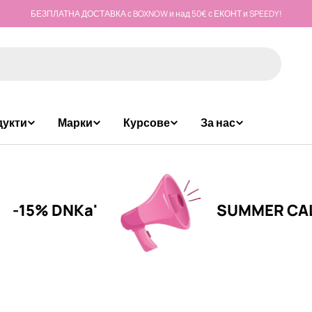
БЕЗПЛАТНА ДОСТАВКА с BOXNOW и над 50€ с ЕКОНТ и SPEEDY!
дукти
Марки
Курсове
За нас
 DNKa'
SUMMER CALL