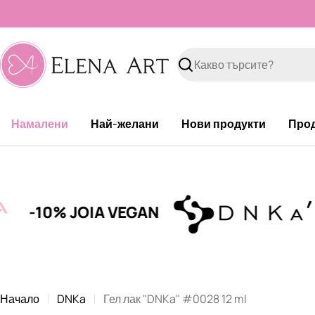
Към
съдържанието
Търсене
Намалени
Най-желани
Нови продукти
Про
% JOIA VEGAN
-15%
Начало
DNKa
Гел лак "DNKa" #0028 12 ml