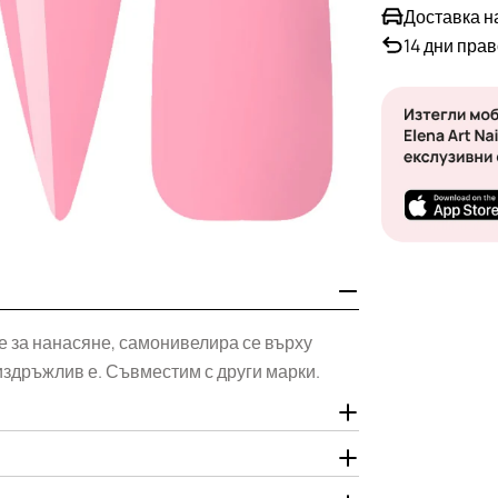
Доставка н
14 дни пра
Отвори медия 1
н е за нанасяне, самонивелира се върху
издръжлив е. Съвместим с други марки.