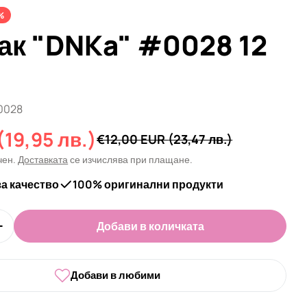
%
лак "DNKa" #0028 12
0028
(19,95 лв.)
а
€12,00 EUR
(23,47 лв.)
чен.
Доставката
се изчислява при плащане.
за качество
100% оригинални продукти
Добави в количката
оличеството за Гел лак &quot;DNKa&quot; #0028 1
Увеличи количеството за Гел лак &quot;DNKa&quot
Добави в любими