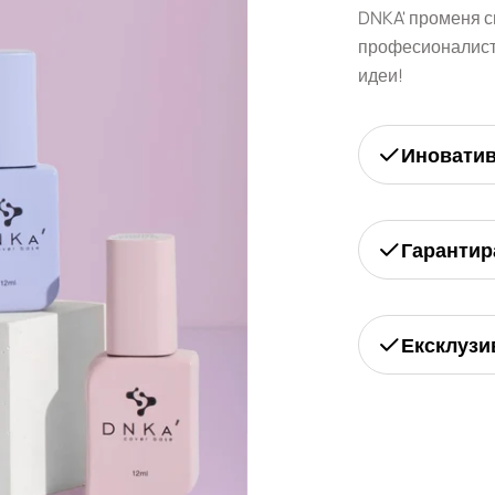
DNKA' променя с
професионалисти
идеи!
Иновати
Гарантир
Ексклузи