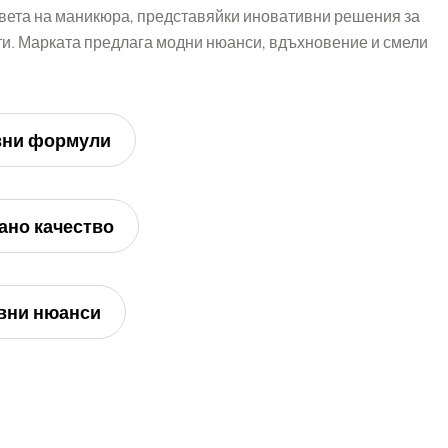
вета на маникюра, представяйки иновативни решения за
. Марката предлага модни нюанси, вдъхновение и смели
вни формули
ано качество
вни нюанси