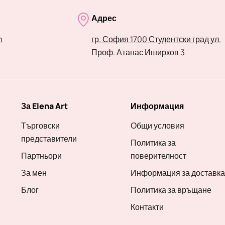
Адрес
m
гр. София 1700 Студентски град ул.
Проф. Атанас Иширков 3
За Elena Art
Информация
Търговски
Общи условия
представители
Политика за
Партньори
поверителност
За мен
Информация за доставка
Блог
Политика за връщане
Контакти