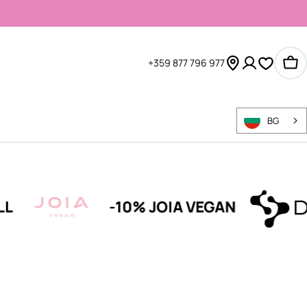
+359 877 796 977
Ко
BG
-10% JOIA VEGAN