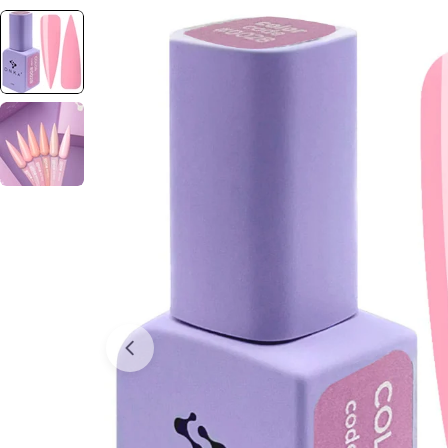
Отвори медия 0 в прозорец