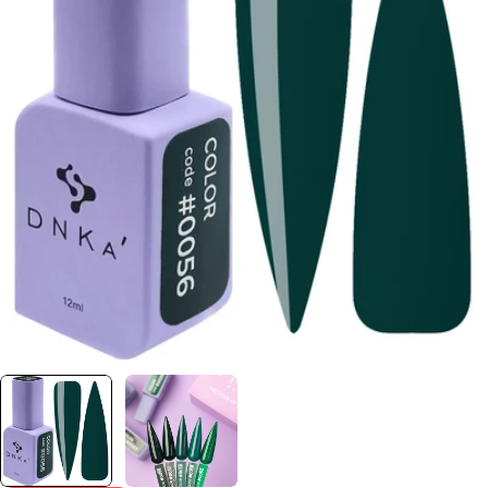
Отвори медия 0 в прозорец