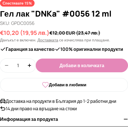
Спестявате
15%
Гел лак "DNKa" #0056 12 ml
SKU:
GPDC0056
€10,20
(19,95 лв.)
Промо
Редовна
€12,00 EUR
(23,47 лв.)
цена
цена
Данъкът е включен.
Доставката
се изчислява при плащане.
Гаранция за качество
100% оригинални продукти
Количество
Добави в количката
Намали количеството за Гел лак &quot;DNKa&qu
Увеличи количеството за Гел лак &quo
Добави в любими
Доставка на продукти в България до 1-2 работни дни
14 дни право на връщане на стоки
Информация за продукта