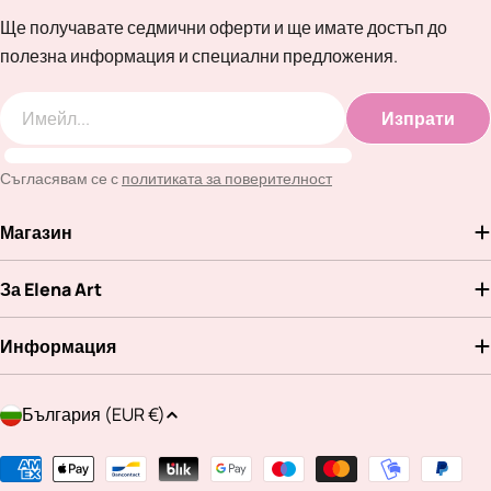
Ще получавате седмични оферти и ще имате достъп до
полезна информация и специални предложения.
Изпрати
Имейл
Съгласявам се с
политиката за поверителност
Магазин
За Elena Art
Информация
Д
България (EUR €)
ъ
р
Методи