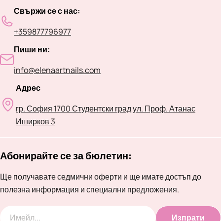
Свържи се с нас:
+359877796977
Пиши ни:
info@elenaartnails.com
Адрес
гр. София 1700 Студентски град ул. Проф. Атанас
Иширков 3
Абонирайте се за бюлетин:
Ще получавате седмични оферти и ще имате достъп до
полезна информация и специални предложения.
Изпрати