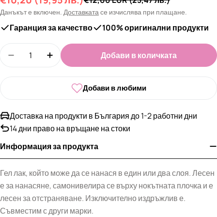
Промо
Редовна
цена
цена
Данъкът е включен.
Доставката
се изчислява при плащане.
Гаранция за качество
100% оригинални продукти
Количество
Добави в количката
Намали количеството за Гел лак &quot;DNKa&qu
Увеличи количеството за Гел лак &quo
Добави в любими
Доставка на продукти в България до 1-2 работни дни
14 дни право на връщане на стоки
Информация за продукта
Гел лак, който може да се нанася в един или два слоя. Лесен
е за нанасяне, самонивелира се върху нокътната плочка и е
лесен за отстраняване. Изключително издръжлив е.
Съвместим с други марки.