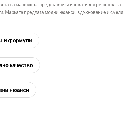
вета на маникюра, представяйки иновативни решения за
. Марката предлага модни нюанси, вдъхновение и смели
вни формули
ано качество
вни нюанси