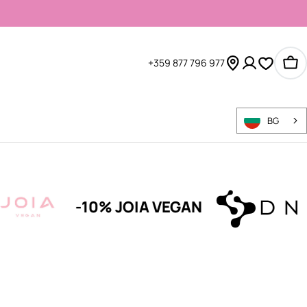
+359 877 796 977
Ко
BG
-10% JOIA VEGAN