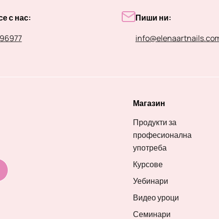
е с нас:
Пиши ни:
96977
info@elenaartnails.co
Магазин
Продукти за
професионална
употреба
Курсове
Уебинари
Видео уроци
Семинари