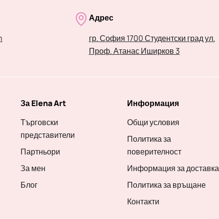
Адрес
m
гр. София 1700 Студентски град ул.
Проф. Атанас Иширков 3
За Elena Art
Информация
Търговски
Общи условия
представители
Политика за
Партньори
поверителност
За мен
Информация за доставка
Блог
Политика за връщане
Контакти