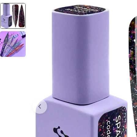
Отвори медия 0 в прозорец