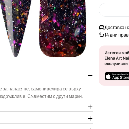
Доставка н
14 дни пра
н е за нанасяне, самонивелира се върху
издръжлив е. Съвместим с други марки.