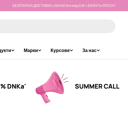
БЕЗПЛАТНА ДОСТАВКА с BOXNOW и над 50€ с ЕКОНТ и SPEEDY!
дукти
Марки
Курсове
За нас
'
SUMMER CALL