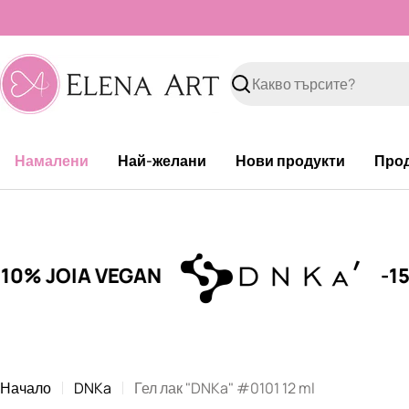
Към
съдържанието
Търсене
Намалени
Най-желани
Нови продукти
Про
IA VEGAN
-15% DNKa
Начало
DNKa
Гел лак "DNKa" #0101 12 ml