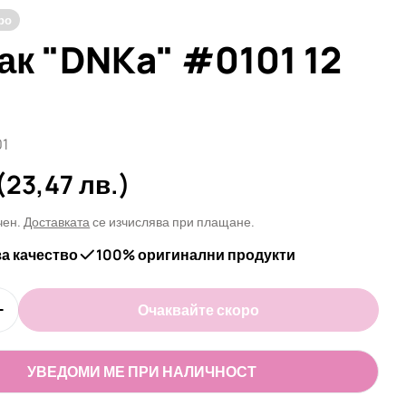
ро
лак "DNKa" #0101 12
1
а
(23,47 лв.)
чен.
Доставката
се изчислява при плащане.
за качество
100% оригинални продукти
Очаквайте скоро
оличеството за Гел лак &quot;DNKa&quot; #0101 1
Увеличи количеството за Гел лак &quot;DNKa&quot
УВЕДОМИ МЕ ПРИ НАЛИЧНОСТ
 в прозорец