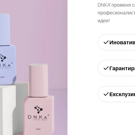
DNKA' променя с
професионалисти
идеи!
Иновати
Гарантир
Ексклузи