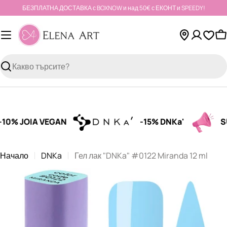
Към
БЕЗПЛАТНА ДОСТАВКА с BOXNOW и над 50€ с ЕКОНТ и SPEEDY!
съдържанието
К
Търсене
% JOIA VEGAN
-15% DNKa'
SUM
Начало
DNKa
Гел лак "DNKa" #0122 Miranda 12 ml