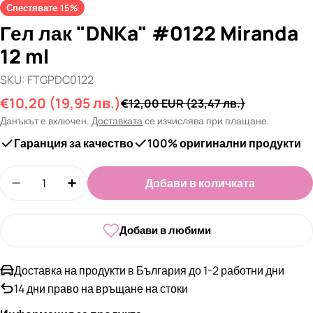
Спестявате
15%
Гел лак "DNKa" #0122 Miranda
12 ml
SKU:
FTGPDC0122
€10,20
(19,95 лв.)
Промо
Редовна
€12,00 EUR
(23,47 лв.)
цена
цена
Данъкът е включен.
Доставката
се изчислява при плащане.
Гаранция за качество
100% оригинални продукти
Количество
Добави в количката
Намали количеството за Гел лак &quot;DNKa&qu
Увеличи количеството за Гел лак &quo
Добави в любими
Доставка на продукти в България до 1-2 работни дни
14 дни право на връщане на стоки