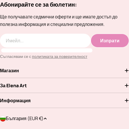
Абонирайте се за бюлетин:
Ще получавате седмични оферти и ще имате достъп до
полезна информация и специални предложения.
Изпрати
Имейл
Съгласявам се с
политиката за поверителност
Магазин
За Elena Art
Информация
Д
България (EUR €)
ъ