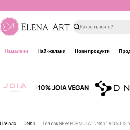
Към
съдържанието
Търсене
Намалени
Най-желани
Нови продукти
Про
-10% JOIA VEGAN
Начало
DNKa
Гел лак NEW FORMULA "DNKa" #0141 12 