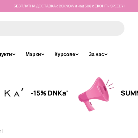
БЕЗПЛАТНА ДОСТАВКА с BOXNOW и над 50€ с ЕКОНТ и SPEEDY!
дукти
Марки
Курсове
За нас
-15% DNKa'
SUMMER CA
ml