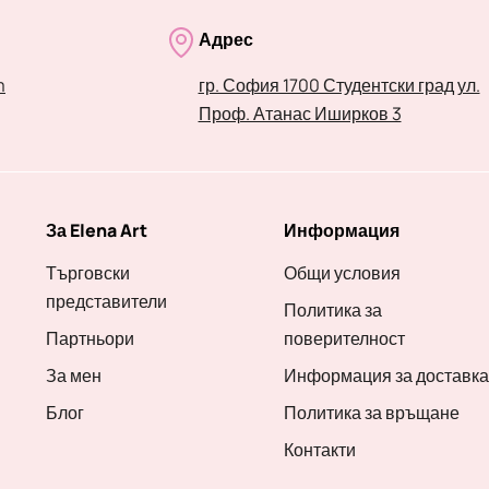
Адрес
m
гр. София 1700 Студентски град ул.
Проф. Атанас Иширков 3
За Elena Art
Информация
Търговски
Общи условия
представители
Политика за
Партньори
поверителност
За мен
Информация за доставка
Блог
Политика за връщане
Контакти