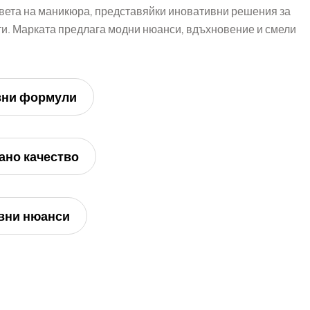
вета на маникюра, представяйки иновативни решения за
. Марката предлага модни нюанси, вдъхновение и смели
вни формули
ано качество
вни нюанси