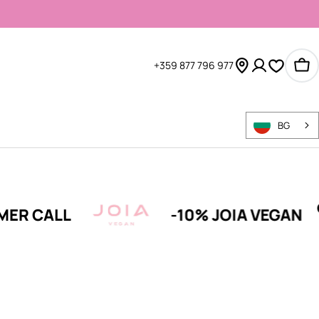
+359 877 796 977
Ко
BG
LL
-10% JOIA VEGAN