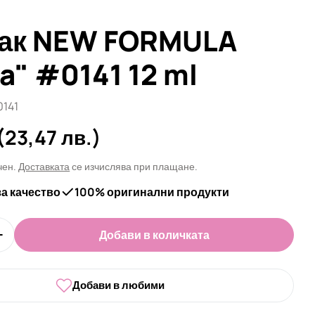
лак NEW FORMULA
a" #0141 12 ml
141
а
(23,47 лв.)
чен.
Доставката
се изчислява при плащане.
за качество
100% оригинални продукти
Добави в количката
оличеството за Гел лак NEW FORMULA &quot;DNKa&
Увеличи количеството за Гел лак NEW FORMULA &q
Добави в любими