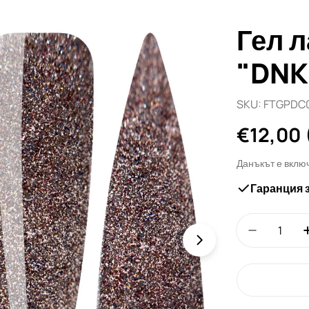
Гел 
"DNK
SKU:
FTGPDC0
Редовн
€12,00
цена
Данъкът е вклю
Гаранция 
Количество
Намали к