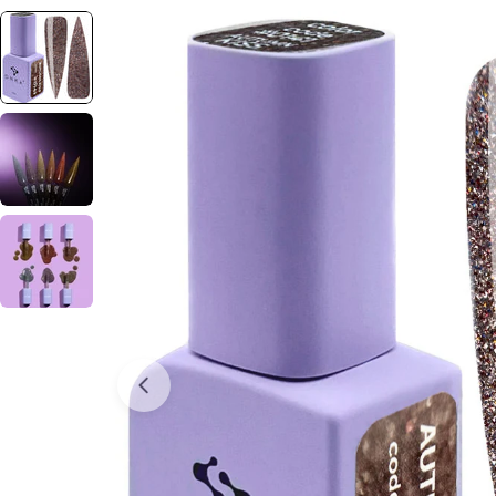
Отвори медия 0 в прозорец