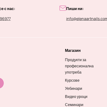
е с нас:
Пиши ни:
96977
info@elenaartnails.co
Магазин
Продукти за
професионална
употреба
Курсове
Уебинари
Видео уроци
Семинари