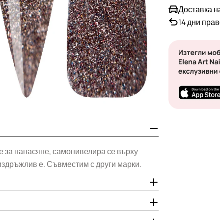
Доставка н
14 дни пра
Отвори медия 1
н е за нанасяне, самонивелира се върху
издръжлив е. Съвместим с други марки.