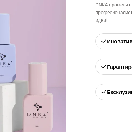
DNKA' променя с
професионалисти
идеи!
Иновати
Гарантир
Ексклузи