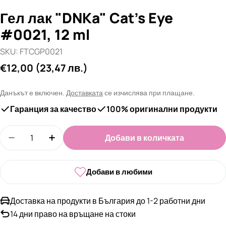
Гел лак "DNKa" Cat's Eye
#0021, 12 ml
SKU:
FTCGP0021
Редовна
€12,00
(23,47 лв.)
цена
Данъкът е включен.
Доставката
се изчислява при плащане.
Гаранция за качество
100% оригинални продукти
Количество
Добави в количката
Намали количеството за Гел лак &quot;DNKa&qu
Увеличи количеството за Гел лак &quo
Добави в любими
Доставка на продукти в България до 1-2 работни дни
14 дни право на връщане на стоки