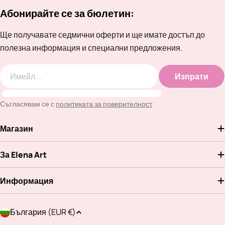
Абонирайте се за бюлетин:
Ще получавате седмични оферти и ще имате достъп до
полезна информация и специални предложения.
Изпрати
Имейл
Съгласявам се с
политиката за поверителност
Магазин
За Elena Art
Информация
Д
България (EUR €)
ъ