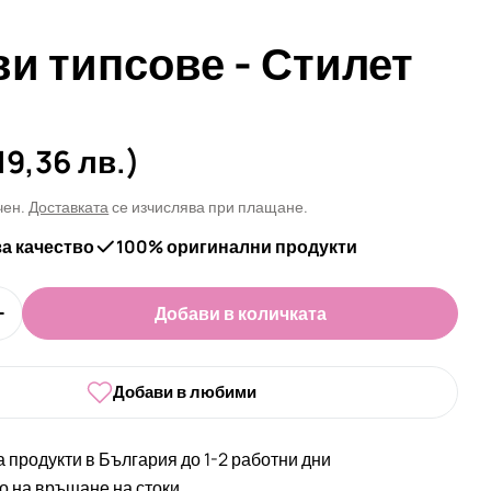
ви типсове - Стилет
а
19,36 лв.)
чен.
Доставката
се изчислява при плащане.
за качество
100% оригинални продукти
Добави в количката
оличеството за Гелови типсове - Стилет
Увеличи количеството за Гелови типсове - Стилет
 в прозорец
Добави в любими
а продукти в България до 1-2 работни дни
во на връщане на стоки