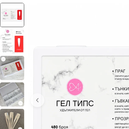
Отвори медия 0 в прозорец