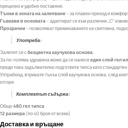
прецизно и удобно поставяне.
Тънки в зоната на залепване
– за плавен преход и комфор
Гъвкави в основата
– адаптират се към различни „C“ извив
Прозрачни
– позволяват преминаването на светлина, подхо
Употреба:
Залепят се с
безцветна
каучукова основа
.
За по-голяма здравина може да се нанесе
един слой гел и
преди това задължително подготвите типса като стандартен 
Ултрабонд, втривате тънък слой каучукова основа, след кое
отгоре.
Комплектът съдържа:
Общо
480 гел типса
12 размера
(по 40 броя от всеки)
Доставка и връщане