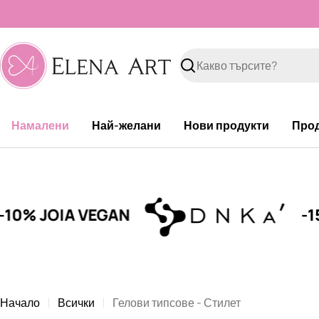
Към
съдържанието
Търсене
Намалени
Най-желани
Нови продукти
Про
JOIA VEGAN
-15% DN
Начало
Всички
Гелови типсове - Стилет