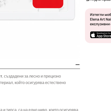
т
, създадени за лесно и прецизно
териал, който осигурява естествено
а и типса, са на едно ниво, което осигурява