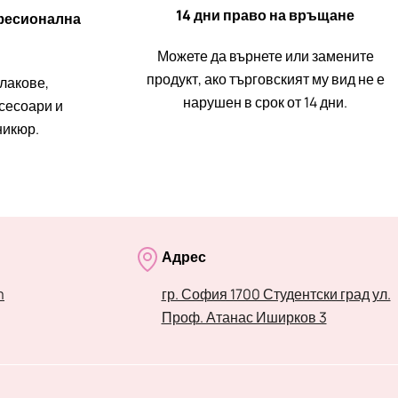
14 дни право на връщане
фесионална
Можете да върнете или замените
продукт, ако търговският му вид не е
 лакове,
нарушен в срок от 14 дни.
ксесоари и
никюр.
Адрес
m
гр. София 1700 Студентски град ул.
Проф. Атанас Иширков 3