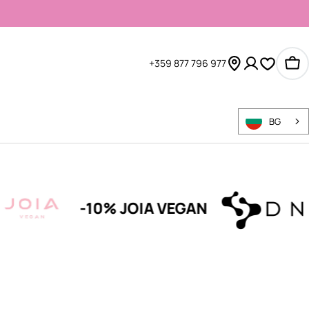
+359 877 796 977
Ко
BG
-10% JOIA VEGAN