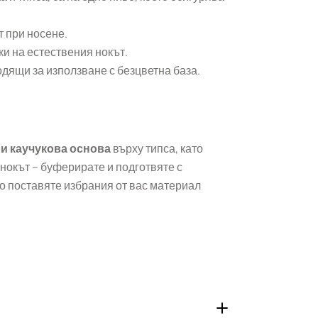
т при носене.
ки на естествения нокът.
дящи за използване с безцветна база.
ли каучукова основа
върху типса, като
нокът – буферирате и подготвяте с
то поставяте избрания от вас материал