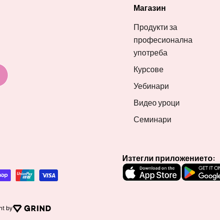
Магазин
Продукти за
професионална
употреба
Курсове
Уебинари
Видео уроци
Семинари
Изтегли приложението:
nt by