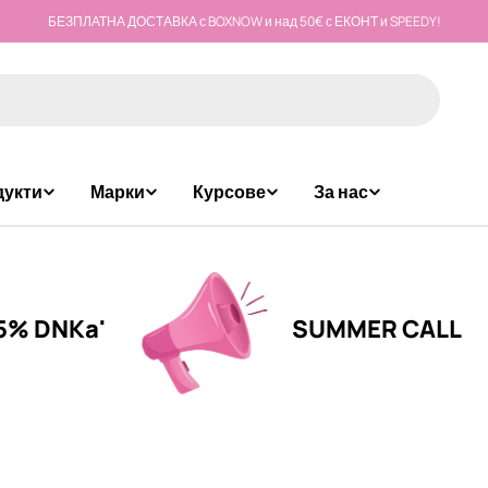
БЕЗПЛАТНА ДОСТАВКА с BOXNOW и над 50€ с ЕКОНТ и SPEEDY!
дукти
Марки
Курсове
За нас
Ka'
SUMMER CALL