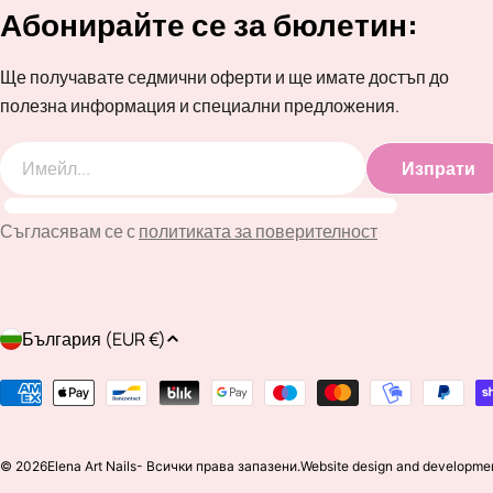
Абонирайте се за бюлетин:
Ще получавате седмични оферти и ще имате достъп до
полезна информация и специални предложения.
Изпрати
Имейл
Съгласявам се с
политиката за поверителност
Д
България (EUR €)
ъ
Методи
на
р
плащане
© 2026
Elena Art Nails
- Всички права запазени.
Website design and developme
ж