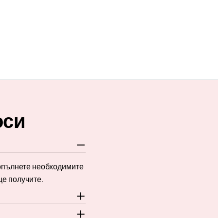
оси
Попълнете необходимите
ще получите.