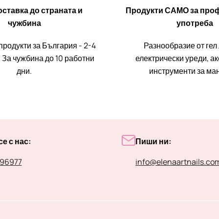
ставка до страната и
Продукти САМО за про
чужбина
употреба
продукти за България - 2-4
Разнообразие от гел
 За чужбина до 10 работни
електрически уреди, а
дни.
инструменти за ма
е с нас:
Пиши ни:
96977
info@elenaartnails.co