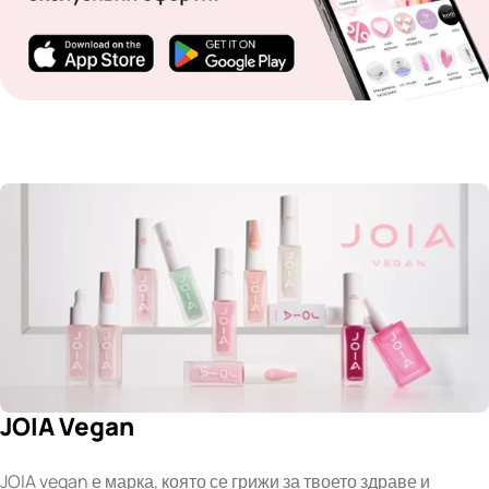
JOIA Vegan
JOIA vegan е марка, която се грижи за твоето здраве и