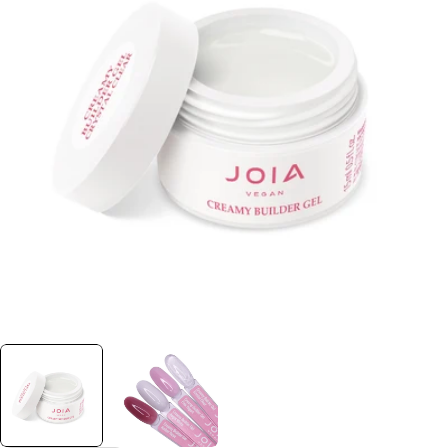
Отвори медия 0 в прозорец