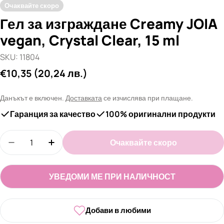
Очаквайте скоро
Гел за изграждане Creamy JOIA
vegan, Crystal Clear, 15 ml
SKU:
11804
Редовна
€10,35
(20,24 лв.)
цена
Данъкът е включен.
Доставката
се изчислява при плащане.
Гаранция за качество
100% оригинални продукти
Количество
Очаквайте скоро
Намали количеството за Гел за изграждане Cream
Увеличи количеството за Гел за изгражд
УВЕДОМИ МЕ ПРИ НАЛИЧНОСТ
Добави в любими