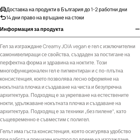
Доставка на продукти в България до 1-2 работни дни
14 дни право на връщане на стоки
Информация за продукта
Гел за изграждане Creamy JOIA vegan е гел с изключителни
самонивелиращи се свойства, създаден за постигане на
перфектна форма и здравина на ноктите. Този
многофункционален гел е пигментиран и с по-плътна
консистенция, което позволява лесно оформяне на
нокътната плочка и създаване на чиста и безупречна
архитектура. Подходящ е за укрепване на естествените
нокти, удължаване нокътната плочка и създаване на
архитектура. Подходящ е за техники „без пилене“, като
същевременно е съвместим с полигел.
Гелът има гъста консистенция, която осигурява удобство
при работа и прецизен контрол по време на изграждане.