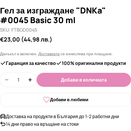
Гел за изграждане "DNKa"
#0045 Basic 30 ml
SKU:
FTBGD0045
Редовна
€23,00
(44,98 лв.)
цена
Данъкът е включен.
Доставката
се изчислява при плащане.
Гаранция за качество
100% оригинални продукти
Количество
Добави в количката
Намали количеството за Гел за изграждане &qu
Увеличи количеството за Гел за изгра
Добави в любими
Доставка на продукти в България до 1-2 работни дни
14 дни право на връщане на стоки