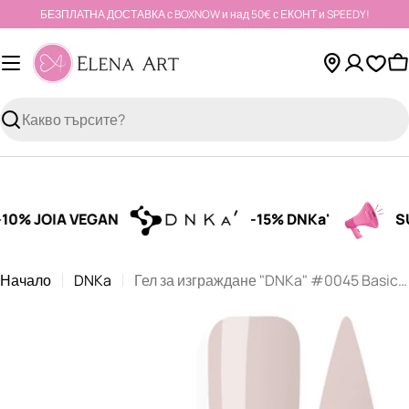
Към
БЕЗПЛАТНА ДОСТАВКА с BOXNOW и над 50€ с ЕКОНТ и SPEEDY!
съдържанието
К
Търсене
% JOIA VEGAN
-15% DNKa'
SUMM
Начало
DNKa
Гел за изграждане "DNKa" #0045 Basic 30 ml