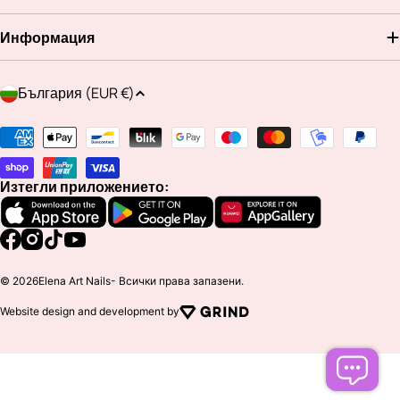
Информация
Д
България (EUR €)
ъ
р
Методи
ж
на
а
плащане
Изтегли приложението:
в
а
/
Facebook
Instagram
TikTok
YouTube
р
© 2026
Elena Art Nails
- Всички права запазени.
е
Website design and development by
г
и
о
н