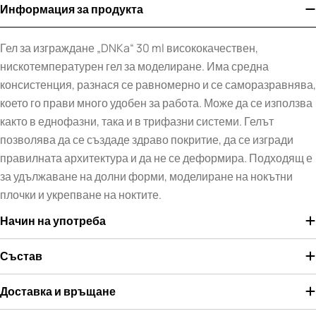
Информация за продукта
Гел за изграждане „DNKa“ 30 ml висококачествен,
нискотемпературен гел за моделиране. Има средна
консистенция, разнася се равномерно и се саморазравнява,
което го прави много удобен за работа. Може да се използва
както в еднофазни, така и в трифазни системи. Гелът
позволява да се създаде здраво покритие, да се изгради
правилната архитектура и да не се деформира. Подходящ е
за удължаване на долни форми, моделиране на нокътни
плочки и укрепване на ноктите.
Начин на употреба
Състав
Доставка и връщане