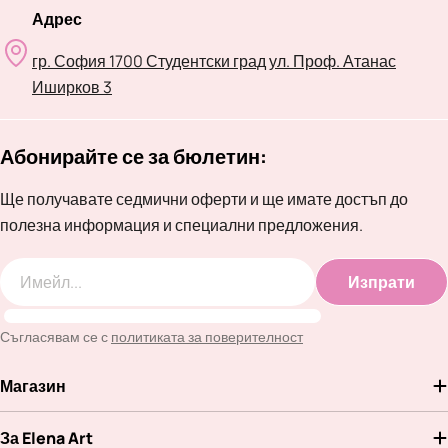
Адрес
гр. София 1700 Студентски град ул. Проф. Атанас
Иширков 3
Абонирайте се за бюлетин:
Ще получавате седмични оферти и ще имате достъп до
полезна информация и специални предложения.
Изпрати
Имейл
Съгласявам се с
политиката за поверителност
Магазин
За Elena Art