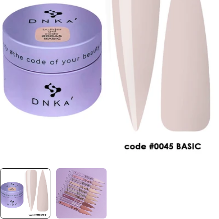
Отвори медия 0 в прозорец