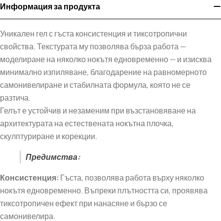
Информация за продукта
Уникален гел с гъста консистенция и тиксотропични
свойства. Текстурата му позволява бърза работа —
моделиране на няколко нокътя едновременно — и изисква
минимално изпиляване, благодарение на равномерното
самонивелиране и стабилната формула, която не се
разтича.
Гелът е устойчив и незаменим при възстановяване на
архитектурата на естествената нокътна плочка,
скулптуриране и корекции.
Предимства:
Консистенция:
Гъста, позволява работа върху няколко
нокътя едновременно. Въпреки плътността си, проявява
тиксотропичен ефект при нанасяне и бързо се
самонивелира.