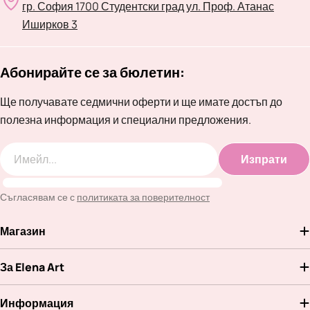
гр. София 1700 Студентски град ул. Проф. Атанас
Иширков 3
Абонирайте се за бюлетин:
Ще получавате седмични оферти и ще имате достъп до
полезна информация и специални предложения.
Изпрати
Имейл
Съгласявам се с
политиката за поверителност
Магазин
За Elena Art
Информация