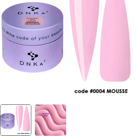
Отвори медия 0 в прозорец