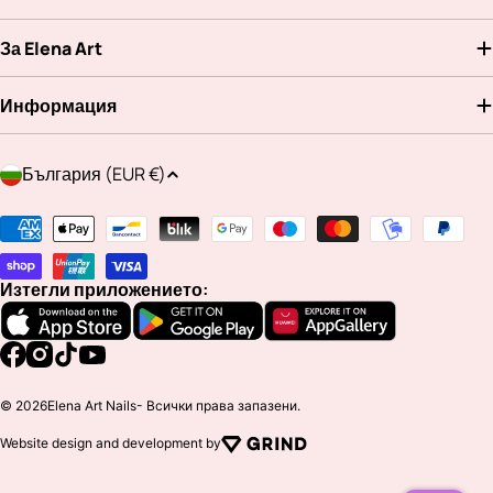
За Elena Art
Информация
Д
България (EUR €)
ъ
р
Методи
ж
на
а
плащане
Изтегли приложението:
в
а
/
Facebook
Instagram
TikTok
YouTube
р
© 2026
Elena Art Nails
- Всички права запазени.
е
Website design and development by
г
и