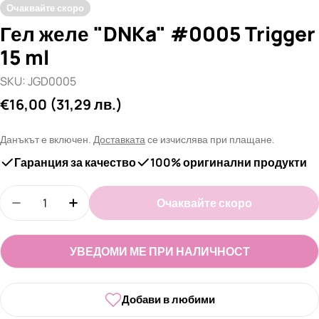
Очаквайте скоро
Гел желе "DNKa" #0005 Trigger
15 ml
SKU:
JGD0005
Редовна
€16,00
(31,29 лв.)
цена
Данъкът е включен.
Доставката
се изчислява при плащане.
Гаранция за качество
100% оригинални продукти
Количество
Очаквайте скоро
Намали количеството за Гел желе &quot;DNKa&q
Увеличи количеството за Гел желе &qu
УВЕДОМИ МЕ ПРИ НАЛИЧНОСТ
Добави в любими