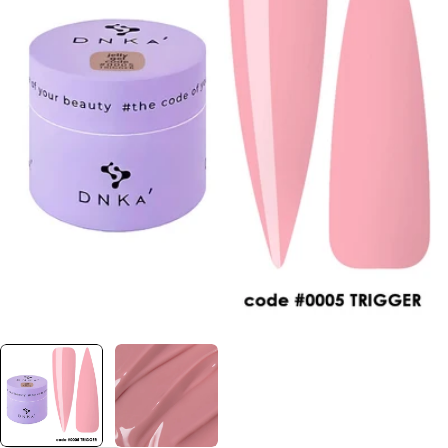
Отвори медия 0 в прозорец