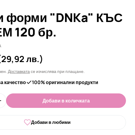
и форми "DNKa" КЪС
М 120 бр.
A
а
(29,92 лв.)
чен.
Доставката
се изчислява при плащане.
за качество
100% оригинални продукти
Добави в количката
оличеството за Горни форми &quot;DNKa&quot; К
Увеличи количеството за Горни форми &quot;DNK
Добави в любими