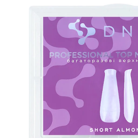
Отвори медия 0 в прозорец