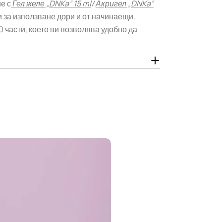
е с
Гел желе „DNKa“ 15 ml
/
Акригел „DNKa“
и за използване дори и от начинаещи.
 части, което ви позволява удобно да