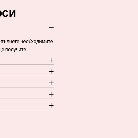
оси
Попълнете необходимите
ще получите.