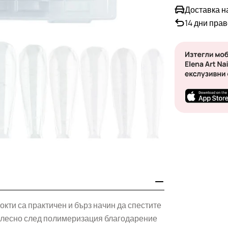
Доставка н
14 дни пра
кти са практичен и бърз начин да спестите
т лесно след полимеризация благодарение