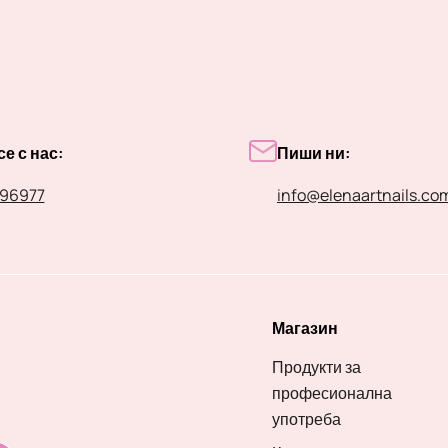
е с нас:
Пиши ни:
96977
info@elenaartnails.co
Магазин
Продукти за
професионална
употреба