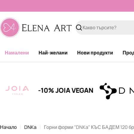
Към
съдържанието
Търсене
Намалени
Най-желани
Нови продукти
Про
-10% JOIA VEGAN
Начало
DNKa
Горни форми "DNKa" КЪС БАДЕМ 120 бр