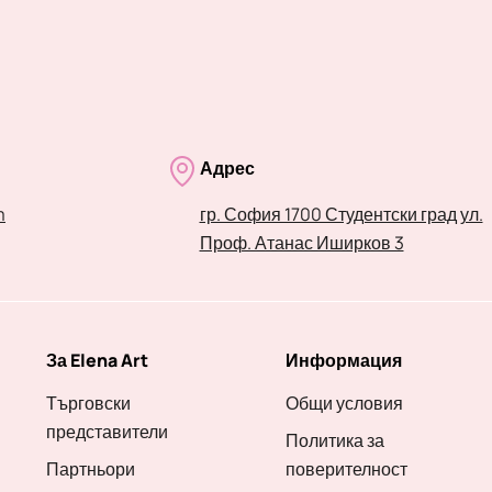
Адрес
m
гр. София 1700 Студентски град ул.
Проф. Атанас Иширков 3
За Elena Art
Информация
Търговски
Общи условия
представители
Политика за
Партньори
поверителност