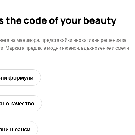
s the code of your beauty
вета на маникюра, представяйки иновативни решения за
. Марката предлага модни нюанси, вдъхновение и смели
вни формули
ано качество
вни нюанси