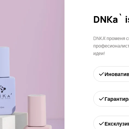
DNKa` i
DNKA' променя с
професионалисти
идеи!
Иновати
Гарантир
Ексклузи