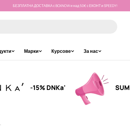
БЕЗПЛАТНА ДОСТАВКА с BOXNOW и над 50€ с ЕКОНТ и SPEEDY!
дукти
Марки
Курсове
За нас
-15% DNKa'
SUMMER CA
.