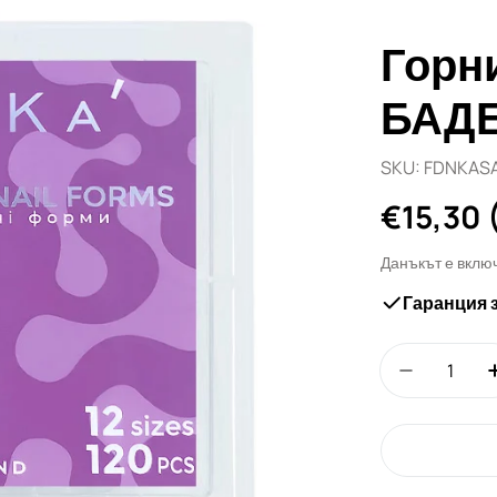
Горн
БАДЕ
SKU:
FDNKAS
Редовн
€15,30
цена
Данъкът е вклю
Гаранция 
Количество
Намали к