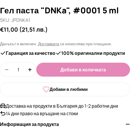
Гел паста "DNKa", #0001 5 ml
SKU:
JPDNKA1
Редовна
€11,00
(21,51 лв.)
цена
Данъкът е включен.
Доставката
се изчислява при плащане.
Гаранция за качество
100% оригинални продукти
Количество
Добави в количката
Намали количеството за Гел паста &quot;DNKa&
Увеличи количеството за Гел паста &q
Добави в любими
Доставка на продукти в България до 1-2 работни дни
14 дни право на връщане на стоки
Информация за продукта