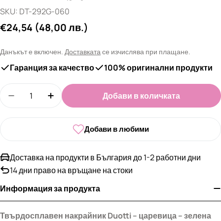
SKU:
DT-292G-060
Редовна
€24,54
(48,00 лв.)
цена
Данъкът е включен.
Доставката
се изчислява при плащане.
Гаранция за качество
100% оригинални продукти
Количество
Добави в количката
Намали количеството за Твърдосплавен накрайни
Увеличи количеството за Твърдосплавен
Добави в любими
Доставка на продукти в България до 1-2 работни дни
14 дни право на връщане на стоки
Информация за продукта
Твърдосплавен накрайник
Duotti –
царевица
–
зелена