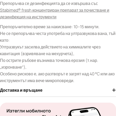
Препоръчва се дезинфекцията да се извършва със
Stabimed® fresh концентриран препарат за почистване и
дезинфекция на инструменти
Препоръчително време за накисване: 10–15 минути.
Не се препоръчва честа употреба на ултразвукова вана, тъй
като:
Ултразвукът засилва действието на химикалите чрез
кавитация (взривяване на мехурчета),
По острите ръбове възниква точкова ерозия (т.нар.
„изронване“),
Особено рисково е, ако разтворът е загрят над 40 °C или ако
инструментът има вече микроповреди.
Доставка и връщане