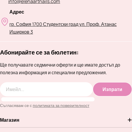
info@elenaartnails.com
Адрес
гр. София 1700 Студентски град ул. Проф. Атанас
Иширков 3
Абонирайте се за бюлетин:
Ще получавате седмични оферти и ще имате достъп до
полезна информация и специални предложения.
Изпрати
Имейл
Съгласявам се с
политиката за поверителност
Магазин