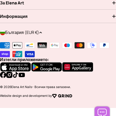
За Elena Art
Информация
Д
България (EUR €)
ъ
р
Методи
ж
на
а
плащане
Изтегли приложението:
в
а
/
Facebook
Instagram
TikTok
YouTube
р
© 2026
Elena Art Nails
- Всички права запазени.
е
Website design and development by
г
и
о