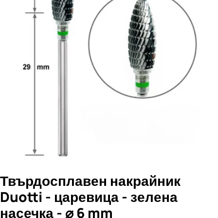
Отвори медия 0 в прозорец
Твърдосплавен накрайник
Duotti - царевица - зелена
насечка - ⌀ 6 mm