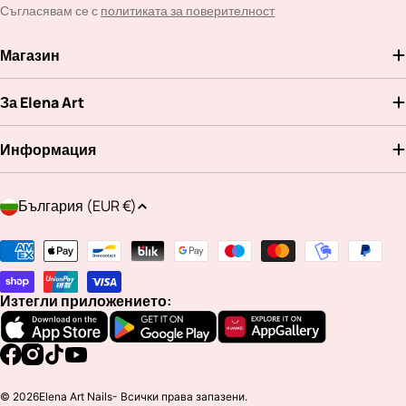
Съгласявам се с
политиката за поверителност
Магазин
За Elena Art
Информация
Д
България (EUR €)
ъ
р
Методи
ж
на
а
плащане
Изтегли приложението:
в
а
/
Facebook
Instagram
TikTok
YouTube
р
© 2026
Elena Art Nails
- Всички права запазени.