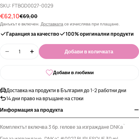
SKU:
FTBGD0027-0029
€62,10
Промо
Редовна
€69,00
цена
цена
Данъкът е включен.
Доставката
се изчислява при плащане.
Гаранция за качество
100% оригинални продукти
Количество
Добави в количката
Намали количеството за Колекция гелове за и
Увеличи количеството за Колекция ге
Добави в любими
Доставка на продукти в България до 1-2 работни дни
14 дни право на връщане на стоки
Информация за продукта
Комплектът включва 3 бр. гелове за изграждане DNKa`
Гел за изграждане „DNKa“ #0027 BURLESQUE 30 ml