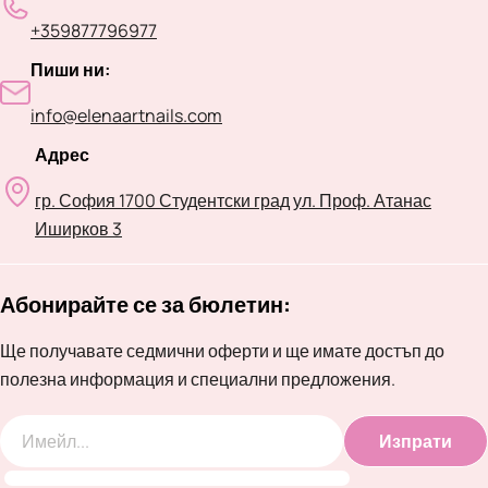
+359877796977
Пиши ни:
info@elenaartnails.com
Адрес
гр. София 1700 Студентски град ул. Проф. Атанас
Иширков 3
Абонирайте се за бюлетин:
Ще получавате седмични оферти и ще имате достъп до
полезна информация и специални предложения.
Изпрати
Имейл