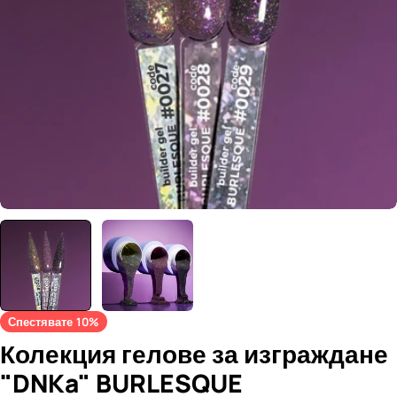
Отвори медия 0 в прозорец
Спестявате
10%
Колекция гелове за изграждане
"DNKa" BURLESQUE