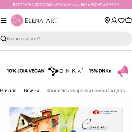
Към
БЕЗПЛАТНА ДОСТАВКА с BOXNOW и над 50€ с ЕКОНТ и SPEEDY!
съдържанието
К
Търсене
10% JOIA VEGAN
-15% DNKa'
S
Начало
Всички
Комплект акварелни боички 24 цвята