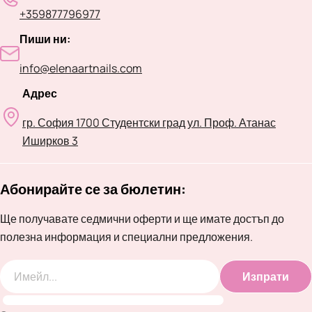
+359877796977
Пиши ни:
info@elenaartnails.com
Адрес
гр. София 1700 Студентски град ул. Проф. Атанас
Иширков 3
Абонирайте се за бюлетин:
Ще получавате седмични оферти и ще имате достъп до
полезна информация и специални предложения.
Изпрати
Имейл