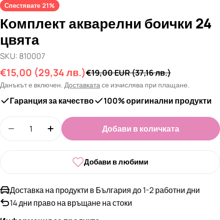
Спестявате
21%
Комплект акварелни боички 24
цвята
SKU:
810007
€15,00
(29,34 лв.)
Промо
Редовна
€19,00 EUR
(37,16 лв.)
цена
цена
Данъкът е включен.
Доставката
се изчислява при плащане.
Гаранция за качество
100% оригинални продукти
Количество
Добави в количката
Намали количеството за Комплект акварелни б
Увеличи количеството за Комплект ак
Добави в любими
Доставка на продукти в България до 1-2 работни дни
14 дни право на връщане на стоки