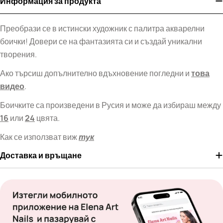
Информация за продукта
Преобрази се в истински художник с палитра акварелни
боички! Довери се на фантазията си и създай уникални
творения.
Ако търсиш допълнително вдъхновение погледни и
това
видео
.
Боичките са произведени в Русия и може да избираш между
16
или
24
цвята.
Как се използват виж
тук
Доставка и връщане