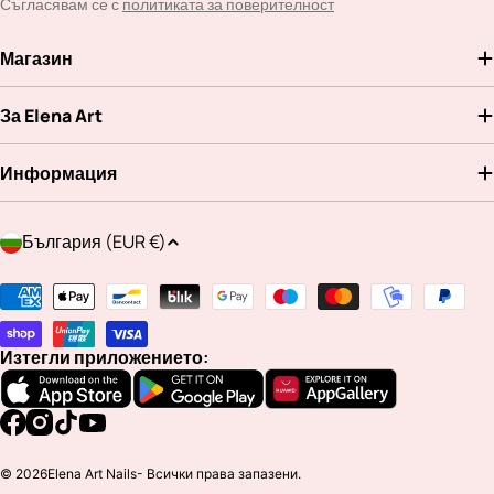
Съгласявам се с
политиката за поверителност
Магазин
За Elena Art
Информация
Д
България (EUR €)
ъ
р
Методи
ж
на
а
плащане
Изтегли приложението:
в
а
/
Facebook
Instagram
TikTok
YouTube
р
© 2026
Elena Art Nails
- Всички права запазени.