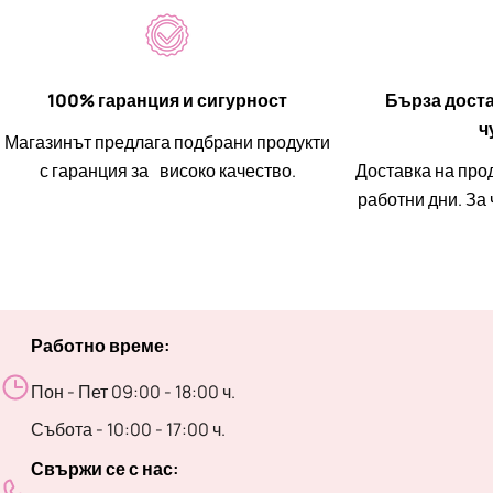
100% гаранция и сигурност
Бърза доста
ч
Магазинът предлага подбрани продукти
с гаранция за високо качество.
Доставка на прод
работни дни. За
Работно време:
Пон - Пет 09:00 - 18:00 ч.
Събота - 10:00 - 17:00 ч.
Свържи се с нас: