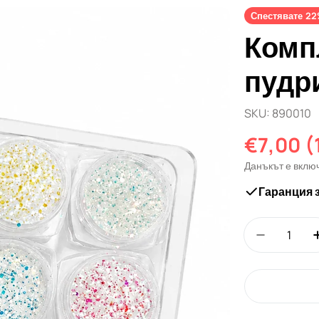
Спестявате
22
Комп
пудр
SKU:
890010
€7,00
(
Промо
Редовн
Данъкът е вклю
цена
цена
Гаранция 
Количество
Намали к