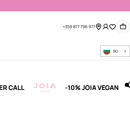
+359 877 796 977
Ко
BG
LL
-10% JOIA VEGAN