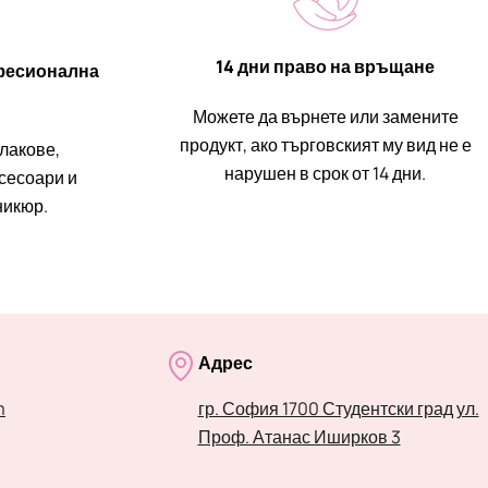
14 дни право на връщане
фесионална
Можете да върнете или замените
продукт, ако търговският му вид не е
 лакове,
нарушен в срок от 14 дни.
ксесоари и
никюр.
Адрес
m
гр. София 1700 Студентски град ул.
Проф. Атанас Иширков 3