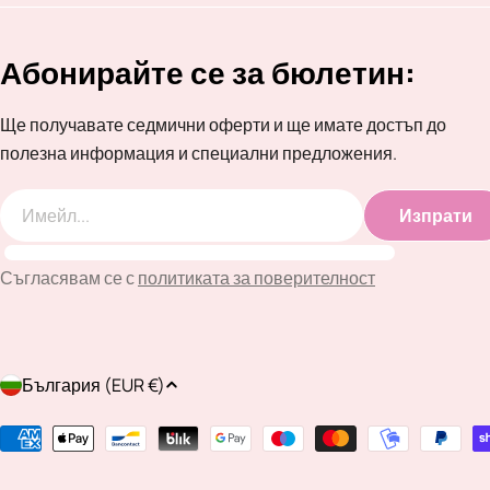
Абонирайте се за бюлетин:
Ще получавате седмични оферти и ще имате достъп до
полезна информация и специални предложения.
Изпрати
Имейл
Съгласявам се с
политиката за поверителност
Д
България (EUR €)
ъ
Методи
на
р