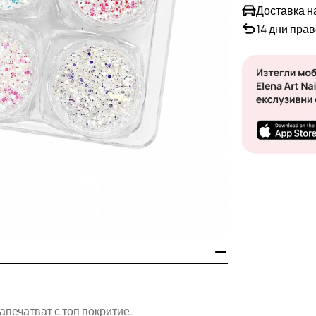
Доставка н
14 дни пра
запечатват с топ покритие.