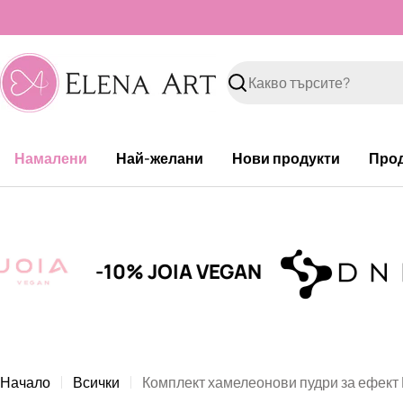
Към
съдържанието
Търсене
Намалени
Най-желани
Нови продукти
Про
-10% JOIA VEGAN
Начало
Всички
Комплект хамелеонови пудри за ефект