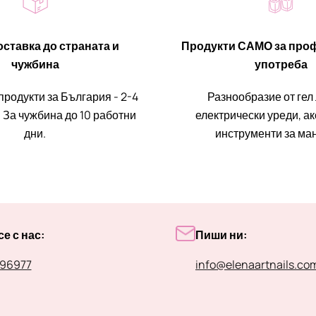
ставка до страната и
Продукти САМО за про
чужбина
употреба
продукти за България - 2-4
Разнообразие от гел
 За чужбина до 10 работни
електрически уреди, а
дни.
инструменти за ма
е с нас:
Пиши ни:
96977
info@elenaartnails.co