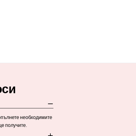
оси
Попълнете необходимите
ще получите.