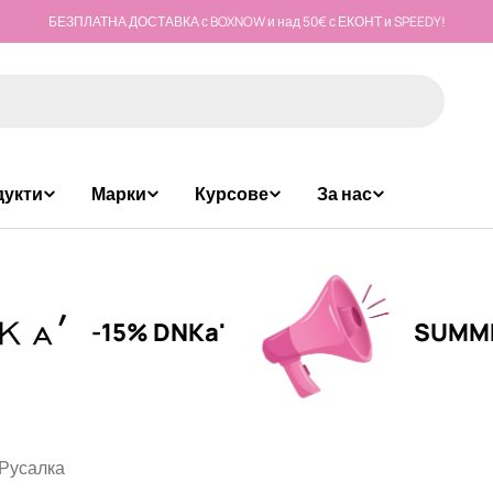
БЕЗПЛАТНА ДОСТАВКА с BOXNOW и над 50€ с ЕКОНТ и SPEEDY!
дукти
Марки
Курсове
За нас
-15% DNKa'
SUMMER CA
 Русалка