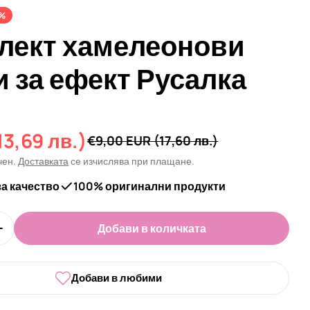
%
лект хамелеонови
и за ефект Русалка
13,69 лв.)
а
€9,00 EUR
(17,60 лв.)
чен.
Доставката
се изчислява при плащане.
за качество
100% оригинални продукти
Добави в количката
оличеството за Комплект хамелеонови пудри за е
Увеличи количеството за Комплект хамелеонови п
Добави в любими