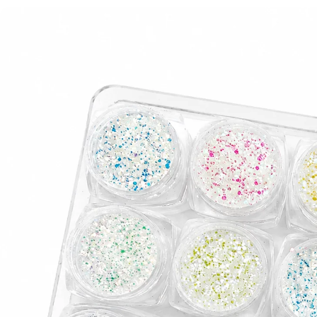
Отвори медия 0 в прозорец