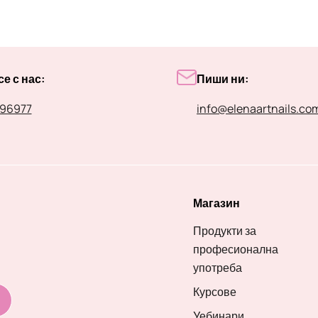
е с нас:
Пиши ни:
96977
info@elenaartnails.co
Магазин
Продукти за
професионална
употреба
Курсове
Уебинари