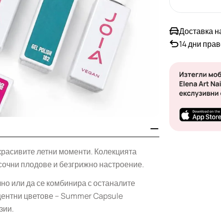
Доставка н
14 дни пра
красивите летни моменти. Колекцията
 сочни плодове и безгрижно настроение.
лно или да се комбинира с останалите
кцентни цветове – Summer Capsule
зии.