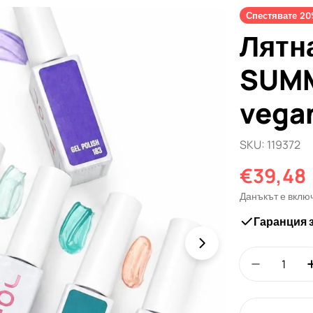
Спестявате
20
Лятна
SUMM
vega
SKU:
119372
€39,48
Промо
Редовн
Данъкът е вклю
цена
цена
Гаранция 
Количество
Намали к