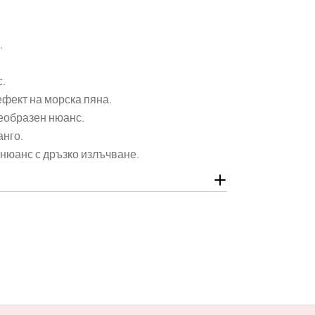
.
.
ефект на морска пяна.
еобразен нюанс.
анго.
нюанс с дръзко излъчване.