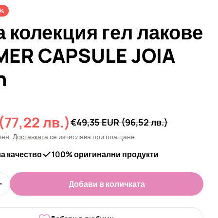
%
 колекция гел лакове
ER CAPSULE JOIA
n
(77,22 лв.)
а
€49,35 EUR
(96,52 лв.)
чен.
Доставката
се изчислява при плащане.
за качество
100% оригинални продукти
Добави в количката
оличеството за Лятна колекция гел лакове SUMME
Увеличи количеството за Лятна колекция гел лак