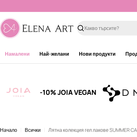
Към
съдържанието
Търсене
Намалени
Най-желани
Нови продукти
Про
-10% JOIA VEGAN
Начало
Всички
Лятна колекция гел лакове SUMMER CA