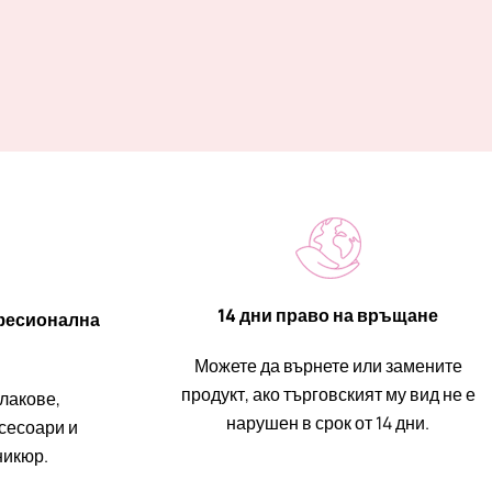
14 дни право на връщане
фесионална
Можете да върнете или замените
продукт, ако търговският му вид не е
 лакове,
нарушен в срок от 14 дни.
ксесоари и
никюр.