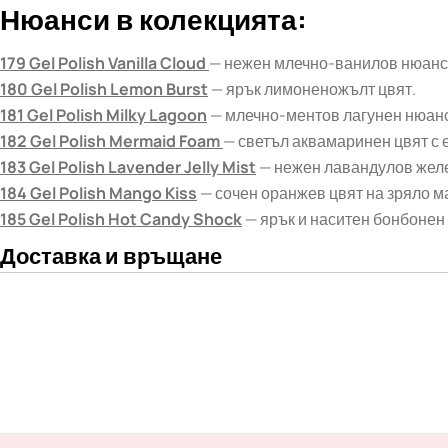
Нюанси в колекцията:
179 Gel Polish Vanilla Cloud
— нежен млечно-ванилов нюанс
180 Gel Polish Lemon Burst
— ярък лимоненожълт цвят.
181 Gel Polish Milky Lagoon
— млечно-ментов лагунен нюанс
182 Gel Polish Mermaid Foam
— светъл аквамаринен цвят с 
183 Gel Polish Lavender Jelly Mist
— нежен лавандулов жел
184 Gel Polish Mango Kiss
— сочен оранжев цвят на зряло м
185 Gel Polish Hot Candy Shock
— ярък и наситен бонбонен 
Доставка и връщане