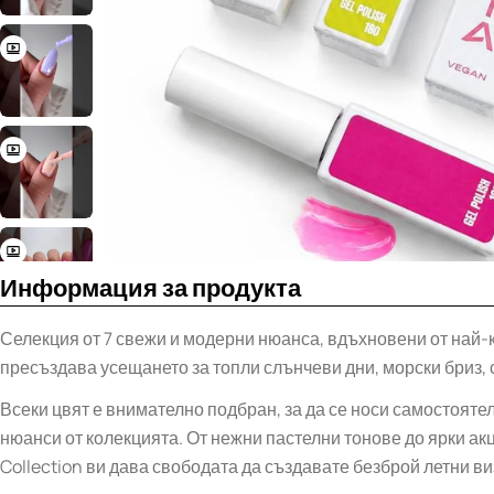
Информация за продукта
Селекция от 7 свежи и модерни нюанса, вдъхновени от най-
пресъздава усещането за топли слънчеви дни, морски бриз,
Всеки цвят е внимателно подбран, за да се носи самостояте
нюанси от колекцията. От нежни пастелни тонове до ярки а
Collection ви дава свободата да създавате безброй летни ви