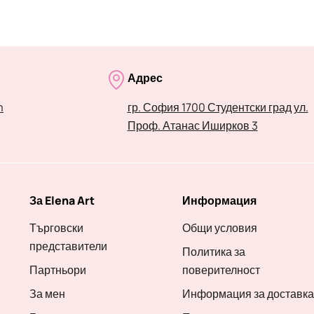
Адрес
m
гр. София 1700 Студентски град ул.
Проф. Атанас Иширков 3
За Elena Art
Информация
Търговски
Общи условия
представители
Политика за
Партньори
поверителност
За мен
Информация за доставка