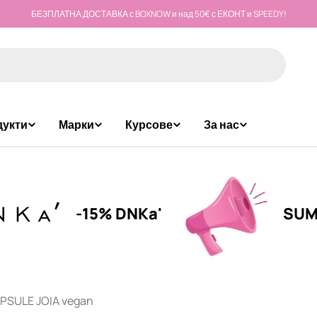
БЕЗПЛАТНА ДОСТАВКА с BOXNOW и над 50€ с ЕКОНТ и SPEEDY!
дукти
Марки
Курсове
За нас
-15% DNKa'
SUMMER CA
PSULE JOIA vegan