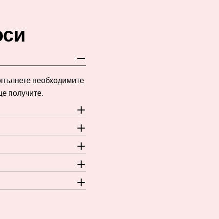
оси
Попълнете необходимите
ще получите.