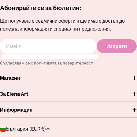
Абонирайте се за бюлетин:
Ще получавате седмични оферти и ще имате достъп до
полезна информация и специални предложения.
Изпрати
Имейл
Съгласявам се с
политиката за поверителност
Магазин
За Elena Art
Информация
Д
България (EUR €)
ъ