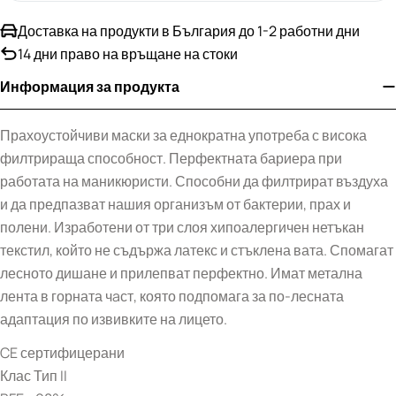
Доставка на продукти в България до 1-2 работни дни
14 дни право на връщане на стоки
Информация за продукта
Прахоустойчиви маски за еднократна употреба с висока
филтрираща способност. Перфектната бариера при
работата на маникюристи. Способни да филтрират въздуха
и да предпазват нашия организъм от бактерии, прах и
полени. Изработени от три слоя хипоалергичен нетъкан
текстил, който не съдържа латекс и стъклена вата. Спомагат
лесното дишане и прилепват перфектно. Имат метална
лента в горната чaст, която подпомага за по-лесната
адаптация по извивките на лицето.
CE сертифицерани
Клас Тип II