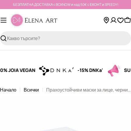
Към
БЕЗПЛАТНА ДОСТАВКА с BOXNOW и над 50€ с ЕКОНТ и SPEEDY!
съдържанието
К
Търсене
 JOIA VEGAN
-15% DNKa'
SUMM
Начало
Всички
Прахоустойчиви маски за лице, черни, 50 бр.