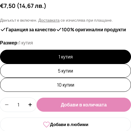
Редовна
€7,50
(14,67 лв.)
цена
Данъкът е включен.
Доставката
се изчислява при плащане.
Гаранция за качество
100% оригинални продукти
Размер:
1 кутия
1 кутия
5 кутии
10 кутии
Количество
Добави в количката
Намали количеството за Прахоустойчиви маски з
Увеличи количеството за Прахоустойчи
Добави в любими