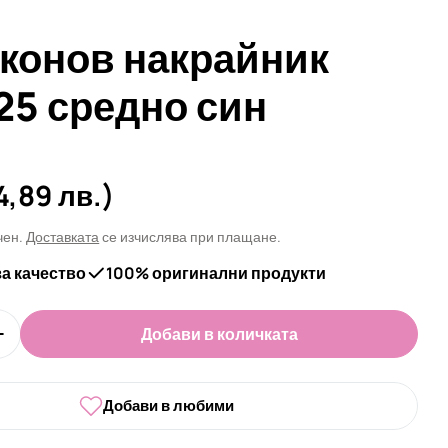
конов накрайник
25 средно син
а
4,89 лв.)
чен.
Доставката
се изчислява при плащане.
за качество
100% оригинални продукти
Добави в количката
оличеството за Силиконов накрайник SR2125 сре
Увеличи количеството за Силиконов накрайник SR
Добави в любими