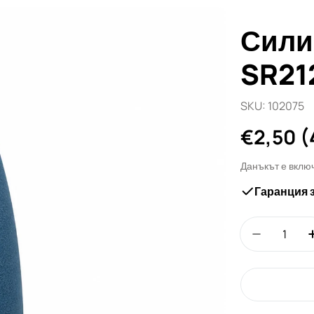
Сили
SR21
SKU:
102075
Редовн
€2,50
(
цена
Данъкът е вклю
Гаранция 
Количество
Намали к