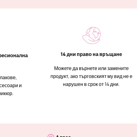
14 дни право на връщане
фесионална
Можете да върнете или замените
продукт, ако търговският му вид не е
 лакове,
нарушен в срок от 14 дни.
ксесоари и
никюр.