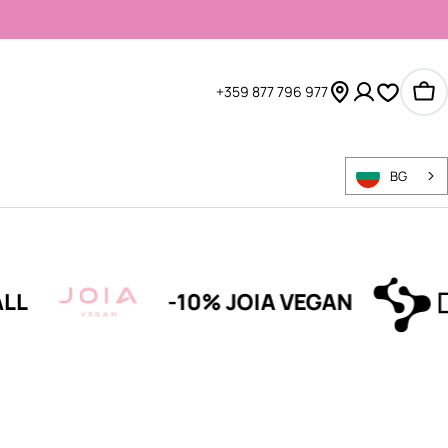
+359 877 796 977
Ко
BG
-10% JOIA VEGAN