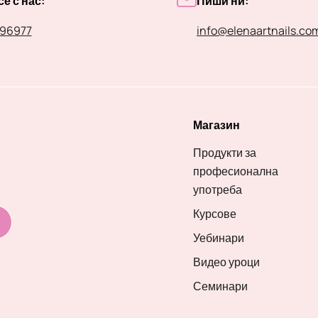
е с нас:
Пиши ни:
96977
info@elenaartnails.co
Магазин
Продукти за
професионална
употреба
Курсове
Уебинари
Видео уроци
Семинари