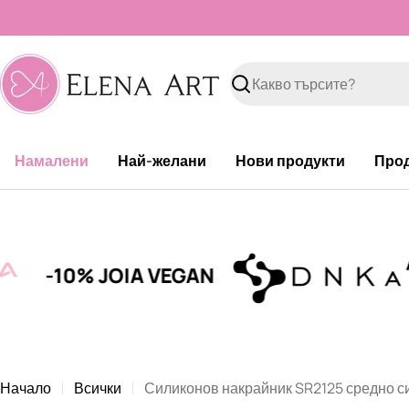
Към
съдържанието
Търсене
Намалени
Най-желани
Нови продукти
Про
10% JOIA VEGAN
-1
Начало
Всички
Силиконов накрайник SR2125 средно с