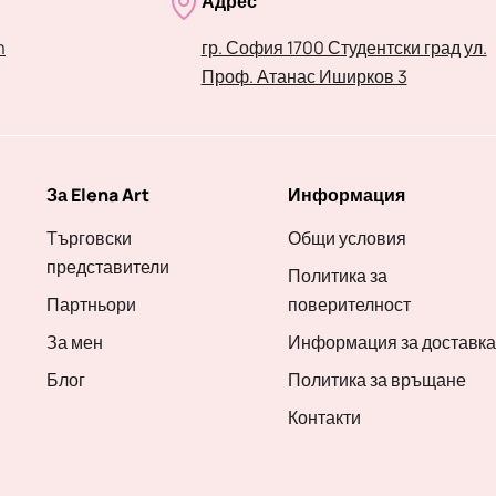
Адрес
m
гр. София 1700 Студентски град ул.
Проф. Атанас Иширков 3
За Elena Art
Информация
Търговски
Общи условия
представители
Политика за
Партньори
поверителност
За мен
Информация за доставка
Блог
Политика за връщане
Контакти