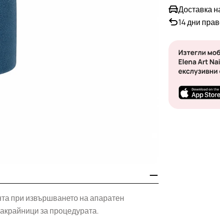
Доставка н
14 дни пра
ента при извършването на апаратен
накрайници за процедурата.