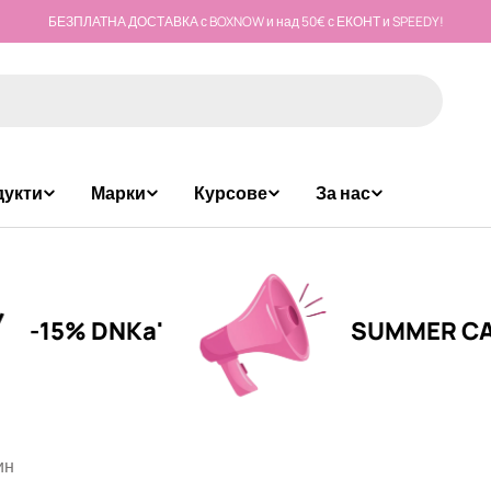
БЕЗПЛАТНА ДОСТАВКА с BOXNOW и над 50€ с ЕКОНТ и SPEEDY!
дукти
Марки
Курсове
За нас
5% DNKa'
SUMMER CALL
ин