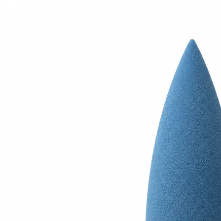
Отвори медия 0 в прозорец