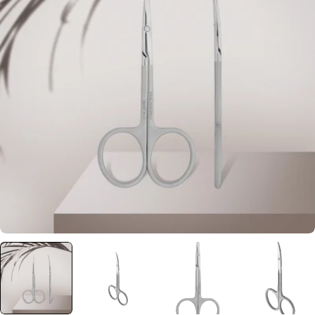
Отвори медия 0 в прозорец