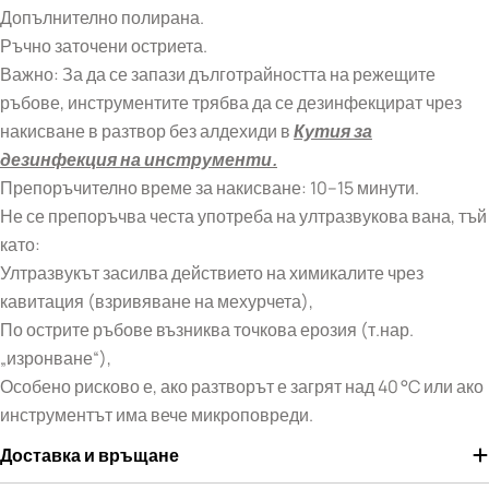
Допълнително полирана.
Ръчно заточени остриета.
Важно: За да се запази дълготрайността на режещите
ръбове, инструментите трябва да се дезинфекцират чрез
накисване в разтвор без алдехиди в
Кутия за
дезинфекция на инструменти.
Препоръчително време за накисване: 10–15 минути.
Не се препоръчва честа употреба на ултразвукова вана, тъй
като:
Ултразвукът засилва действието на химикалите чрез
кавитация (взривяване на мехурчета),
По острите ръбове възниква точкова ерозия (т.нар.
„изронване“),
Особено рисково е, ако разтворът е загрят над 40 °C или ако
инструментът има вече микроповреди.
Доставка и връщане