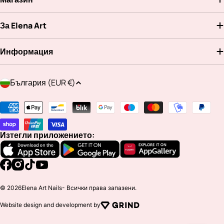
За Elena Art
Информация
Д
България (EUR €)
ъ
р
Методи
ж
на
а
плащане
Изтегли приложението:
в
а
/
Facebook
Instagram
TikTok
YouTube
р
© 2026
Elena Art Nails
- Всички права запазени.
е
Website design and development by
г