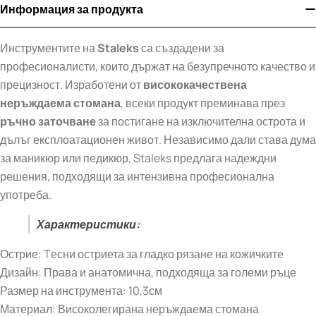
Информация за продукта
Инструментите на
Staleks
са създадени за
професионалисти, които държат на безупречното качество и
прецизност. Изработени от
висококачествена
неръждаема стомана
, всеки продукт преминава през
ръчно заточване
за постигане на изключителна острота и
дълъг експлоатационен живот. Независимо дали става дума
за маникюр или педикюр, Staleks предлага надеждни
решения, подходящи за интензивна професионална
употреба.
Характеристики:
Острие: Tесни остриета за гладко рязане на кожичките
Дизайн: Права и анатомична, подходяща за големи ръце
Размер на инструмента: 10,3см
Материал: Високолегирана неръждаема стомана