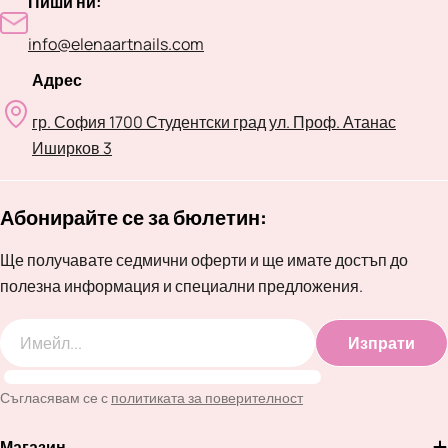
Пиши ни:
info@elenaartnails.com
Адрес
гр. София 1700 Студентски град ул. Проф. Атанас
Иширков 3
Абонирайте се за бюлетин:
Ще получавате седмични оферти и ще имате достъп до
полезна информация и специални предложения.
Изпрати
Имейл
Съгласявам се с
политиката за поверителност
Магазин