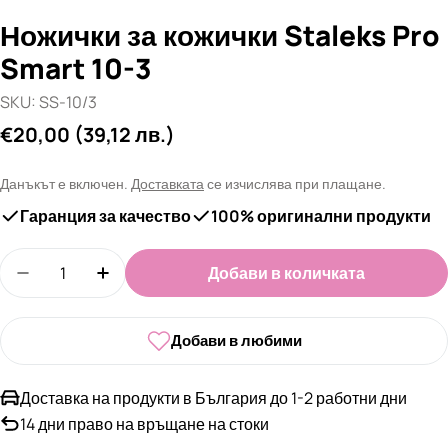
Ножички за кожички Staleks Pro
Smart 10-3
SKU:
SS-10/3
Редовна
€20,00
(39,12 лв.)
цена
Данъкът е включен.
Доставката
се изчислява при плащане.
Гаранция за качество
100% оригинални продукти
Количество
Добави в количката
Намали количеството за Ножички за кожички Sta
Увеличи количеството за Ножички за ко
Добави в любими
Доставка на продукти в България до 1-2 работни дни
14 дни право на връщане на стоки