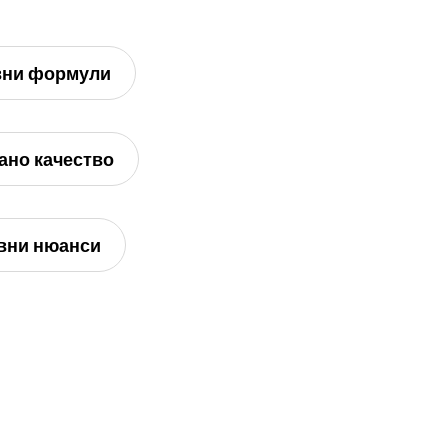
вни формули
ано качество
вни нюанси