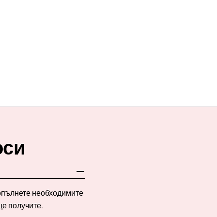
оси
Попълнете необходимите
ще получите.