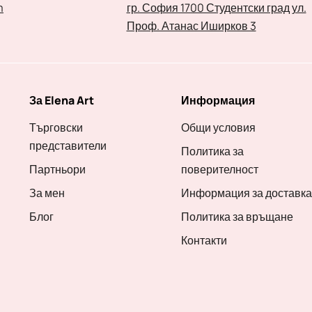
m
гр. София 1700 Студентски град ул.
Проф. Атанас Иширков 3
За Elena Art
Информация
Търговски
Общи условия
представители
Политика за
Партньори
поверителност
За мен
Информация за доставка
Блог
Политика за връщане
Контакти