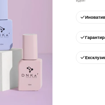
идеи!
Иновати
Гарантир
Ексклузи