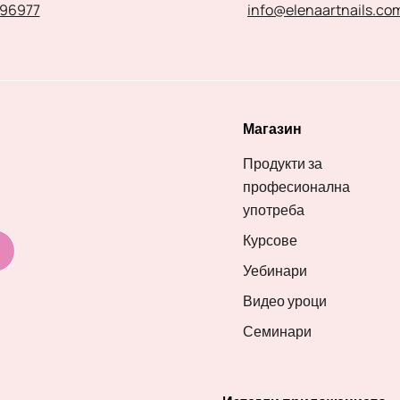
96977
info@elenaartnails.co
Магазин
Продукти за
професионална
употреба
Курсове
Уебинари
Видео уроци
Семинари