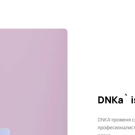
DNKa` i
DNKA' променя с
професионалисти