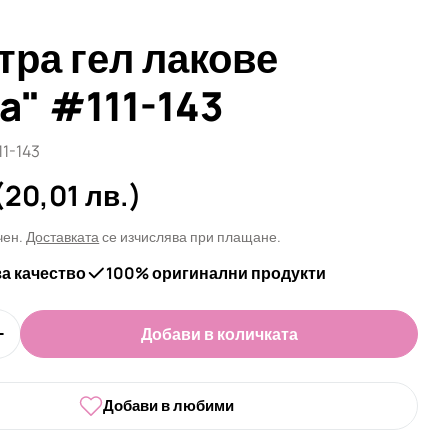
тра гел лакове
a" #111-143
1-143
а
(20,01 лв.)
чен.
Доставката
се изчислява при плащане.
за качество
100% оригинални продукти
Добави в количката
оличеството за Палитра гел лакове &quot;DNKa&qu
Увеличи количеството за Палитра гел лакове &quo
 в прозорец
Добави в любими