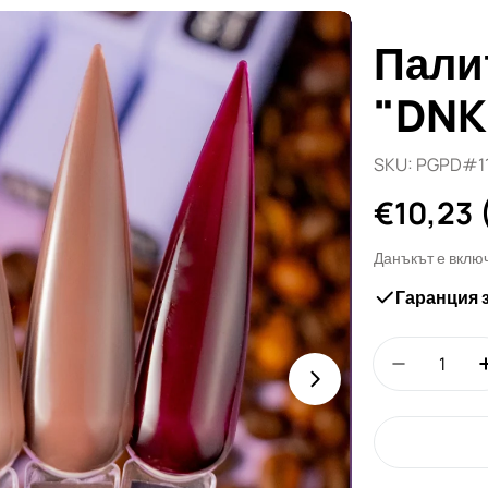
Пали
"DNK
SKU:
PGPD#11
Редовн
€10,23
цена
Данъкът е вклю
Гаранция 
Количество
Намали к
Отвори медия 1