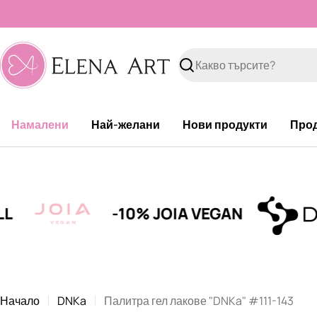
Към
съдържанието
Търсене
Намалени
Най-желани
Нови продукти
Про
-10% JOIA VEGAN
Начало
DNKa
Палитра гел лакове "DNKa" #111-143