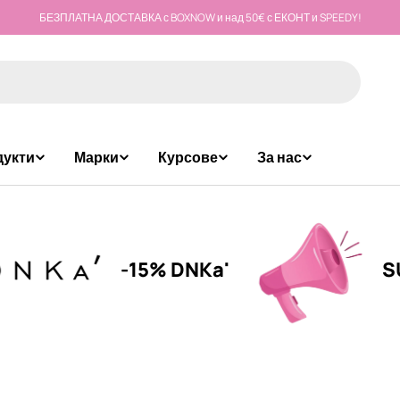
БЕЗПЛАТНА ДОСТАВКА с BOXNOW и над 50€ с ЕКОНТ и SPEEDY!
дукти
Марки
Курсове
За нас
-15% DNKa'
SUMMER 