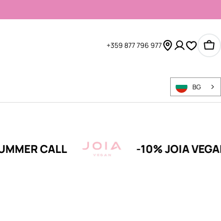
+359 877 796 977
Ко
BG
CALL
-10% JOIA VEGAN