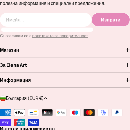
полезна информация и специални предложения.
Изпрати
Имейл
Съгласявам се с
политиката за поверителност
Магазин
За Elena Art
Информация
Д
България (EUR €)
ъ
р
Методи
ж
на
а
плащане
Изтегли приложението: