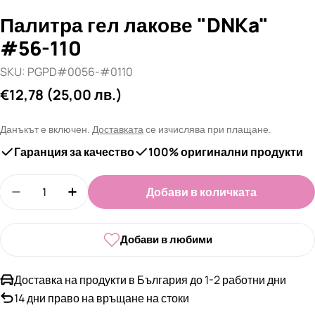
Палитра гел лакове "DNKa"
#56-110
SKU:
PGPD#0056-#0110
Редовна
€12,78
(25,00 лв.)
цена
Данъкът е включен.
Доставката
се изчислява при плащане.
Гаранция за качество
100% оригинални продукти
Количество
Добави в количката
Намали количеството за Палитра гел лакове &
Увеличи количеството за Палитра гел
Добави в любими
Доставка на продукти в България до 1-2 работни дни
14 дни право на връщане на стоки