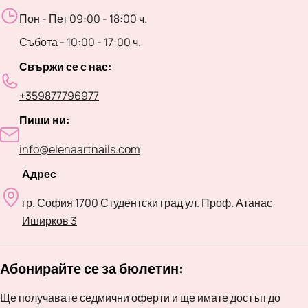
Пон - Пет 09:00 - 18:00 ч.
Събота - 10:00 - 17:00 ч.
Свържи се с нас:
+359877796977
Пиши ни:
info@elenaartnails.com
Адрес
гр. София 1700 Студентски град ул. Проф. Атанас
Иширков 3
Абонирайте се за бюлетин:
Ще получавате седмични оферти и ще имате достъп до