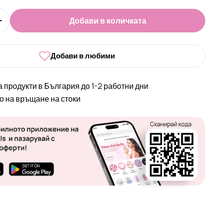
Добави в количката
оличеството за Пила за гел ЕА, 120/180
Увеличи количеството за Пила за гел ЕА, 120/180
Добави в любими
а продукти в България до 1-2 работни дни
во на връщане на стоки