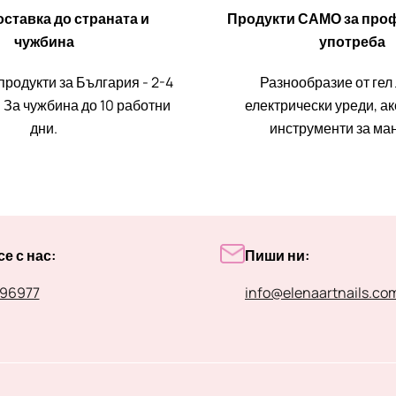
ставка до страната и
Продукти САМО за про
чужбина
употреба
продукти за България - 2-4
Разнообразие от гел
 За чужбина до 10 работни
електрически уреди, а
дни.
инструменти за ма
е с нас:
Пиши ни:
96977
info@elenaartnails.co