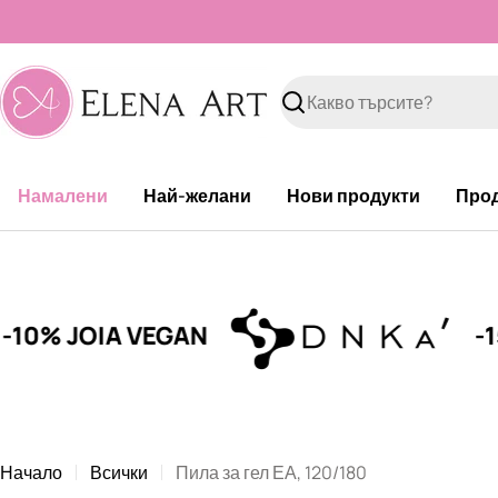
Към
съдържанието
Търсене
Намалени
Най-желани
Нови продукти
Про
 JOIA VEGAN
-15% D
Начало
Всички
Пила за гел ЕА, 120/180