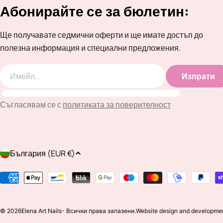
Абонирайте се за бюлетин:
Ще получавате седмични оферти и ще имате достъп до
полезна информация и специални предложения.
Изпрати
Имейл
Съгласявам се с
политиката за поверителност
Д
България (EUR €)
ъ
Методи
на
р
плащане
© 2026
Elena Art Nails
- Всички права запазени.
Website design and developme
ж