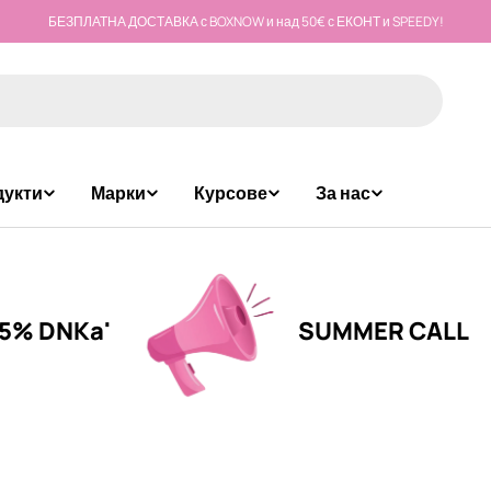
БЕЗПЛАТНА ДОСТАВКА с BOXNOW и над 50€ с ЕКОНТ и SPEEDY!
дукти
Марки
Курсове
За нас
NKa'
SUMMER CALL