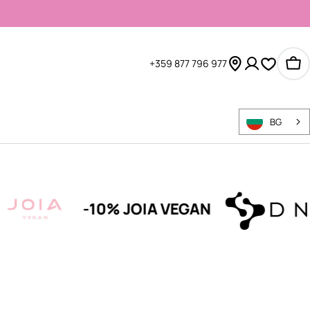
+359 877 796 977
Ко
BG
-10% JOIA VEGAN