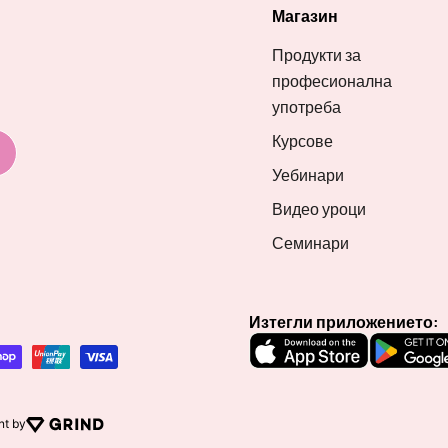
Магазин
Продукти за
професионална
употреба
Курсове
Уебинари
Видео уроци
Семинари
Изтегли приложението:
nt by