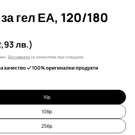
за гел ЕА, 120/180
а
2,93 лв.)
чен.
Доставката
се изчислява при плащане.
за качество
100% оригинални продукти
1бр.
10бр.
25бр.