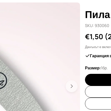
Пила 
SKU:
930060
Редовн
€1,50
(
цена
Данъкът е вклю
Гаранция 
Размер:
1бр.