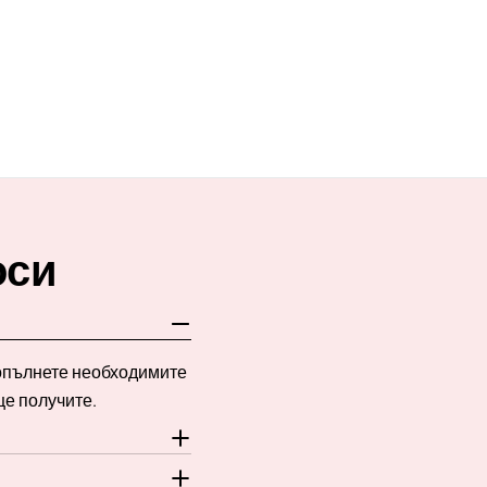
оси
Попълнете необходимите
ще получите.