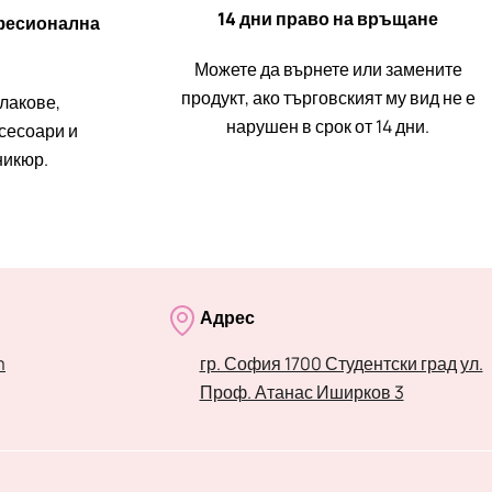
14 дни право на връщане
фесионална
Можете да върнете или замените
продукт, ако търговският му вид не е
 лакове,
нарушен в срок от 14 дни.
ксесоари и
никюр.
Адрес
m
гр. София 1700 Студентски град ул.
Проф. Атанас Иширков 3