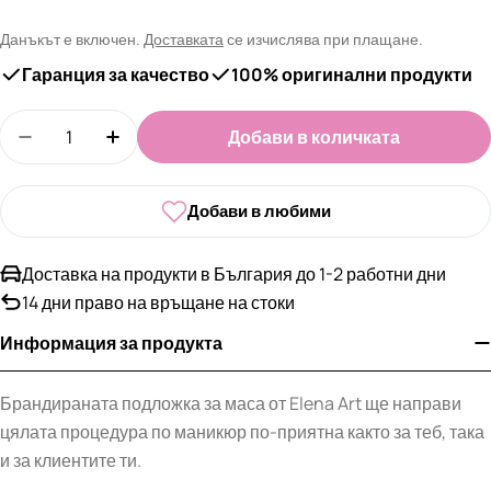
цена
Данъкът е включен.
Доставката
се изчислява при плащане.
Гаранция за качество
100% оригинални продукти
Количество
Добави в количката
Намали количеството за Подложка за маса Elena
Увеличи количеството за Подложка за 
Добави в любими
Доставка на продукти в България до 1-2 работни дни
14 дни право на връщане на стоки
Информация за продукта
Брандираната подложка за маса от Elena Art ще направи
цялата процедура по маникюр по-приятна както за теб, така
и за клиентите ти.