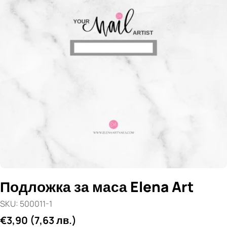
Отвори медия 0 в прозорец
Подложка за маса Elena Art
SKU:
500011-1
Редовна
€3,90
(7,63 лв.)