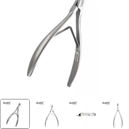
Отвори медия 0 в прозорец