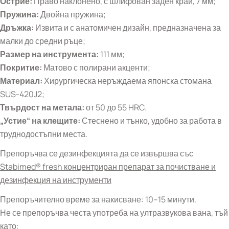
Острие:
Право наклонено, с шлифован заден край, 7 мм;
Пружина:
Двойна пружина;
Дръжка:
Извита и с анатомичен дизайн, предназначена за
малки до средни ръце;
Размер на инструмента:
111 мм;
Покритие:
Матово с полирани акценти;
Материал:
Хирургическа неръждаема японска стомана
SUS-420J2;
Твърдост на метала:
от 50 до 55 HRC.
„Устие“ на клещите:
Стеснено и тънко, удобно за работа в
труднодостъпни места.
Препоръчва се дезинфекцията да се извършва със
Stabimed® fresh концентриран препарат за почистване и
дезинфекция на инструменти
Препоръчително време за накисване: 10–15 минути.
Не се препоръчва честа употреба на ултразвукова вана, тъй
като: