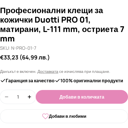
Професионални клещи за
кожички Duotti PRO 01,
матирани, L-111 mm, остриета 7
mm
SKU:
N-PRO-01-7
Редовна
€33,23
(64,99 лв.)
цена
Данъкът е включен.
Доставката
се изчислява при плащане.
Гаранция за качество
100% оригинални продукти
Количество
Добави в количката
Намали количеството за Професионални клещи з
Увеличи количеството за Професионалн
Добави в любими