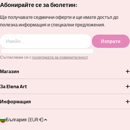
Абонирайте се за бюлетин:
Ще получавате седмични оферти и ще имате достъп до
полезна информация и специални предложения.
Изпрати
Имейл
Съгласявам се с
политиката за поверителност
Магазин
За Elena Art
Информация
Д
България (EUR €)
ъ