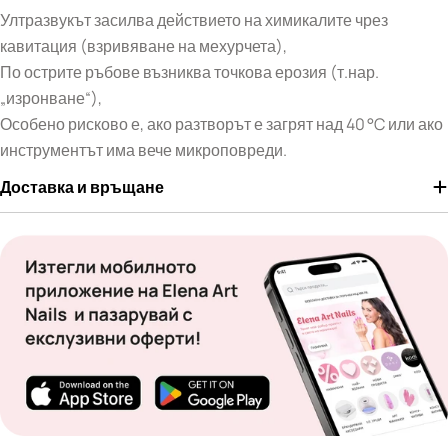
Ултразвукът засилва действието на химикалите чрез
кавитация (взривяване на мехурчета),
По острите ръбове възниква точкова ерозия (т.нар.
„изронване“),
Особено рисково е, ако разтворът е загрят над 40 °C или ако
инструментът има вече микроповреди.
Доставка и връщане