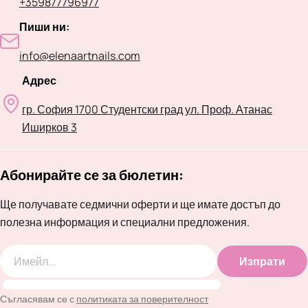
+359877796977
Пиши ни:
info@elenaartnails.com
Адрес
гр. София 1700 Студентски град ул. Проф. Атанас
Иширков 3
Абонирайте се за бюлетин:
Ще получавате седмични оферти и ще имате достъп до
полезна информация и специални предложения.
Изпрати
Имейл
Съгласявам се с
политиката за поверителност