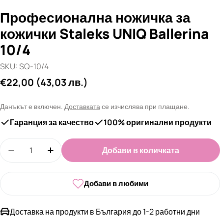
Професионална ножичка за
кожички Staleks UNIQ Ballerina
10/4
SKU:
SQ-10/4
Редовна
€22,00
(43,03 лв.)
цена
Данъкът е включен.
Доставката
се изчислява при плащане.
Гаранция за качество
100% оригинални продукти
Количество
Добави в количката
Намали количеството за Професионална ножичка 
Увеличи количеството за Професионалн
Добави в любими
Доставка на продукти в България до 1-2 работни дни