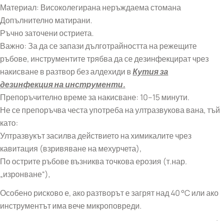
Материал: Високолегирана неръждаема стомана
Допълнително матирани.
Ръчно заточени остриета.
Важно: За да се запази дълготрайността на режещите
ръбове, инструментите трябва да се дезинфекцират чрез
накисване в разтвор без алдехиди в
Кутия за
дезинфекция на инструменти.
Препоръчително време за накисване: 10–15 минути.
Не се препоръчва честа употреба на ултразвукова вана, тъй
като:
Ултразвукът засилва действието на химикалите чрез
кавитация (взривяване на мехурчета),
По острите ръбове възниква точкова ерозия (т.нар.
„изронване“),
Особено рисково е, ако разтворът е загрят над 40 °C или ако
инструментът има вече микроповреди.