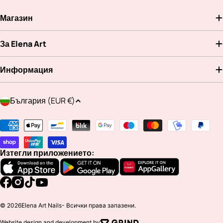
Магазин
За Elena Art
Информация
Д
България (EUR €)
ъ
р
Методи
ж
на
а
плащане
Изтегли приложението:
в
а
/
Facebook
Instagram
TikTok
YouTube
р
© 2026
Elena Art Nails
- Всички права запазени.
е
Website design and development by