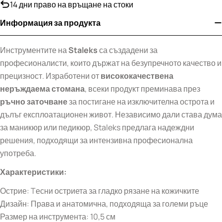
14 дни право на връщане на стоки
Информация за продукта
Инструментите на
Staleks
са създадени за
професионалисти, които държат на безупречното качество и
прецизност. Изработени от
висококачествена
неръждаема стомана
, всеки продукт преминава през
ръчно заточване
за постигане на изключителна острота и
дълъг експлоатационен живот. Независимо дали става дума
за маникюр или педикюр, Staleks предлага надеждни
решения, подходящи за интензивна професионална
употреба.
Характеристики:
Острие: Tесни остриета за гладко рязане на кожичките
Дизайн: Права и анатомична, подходяща за големи ръце
Размер на инструмента: 10,5 см